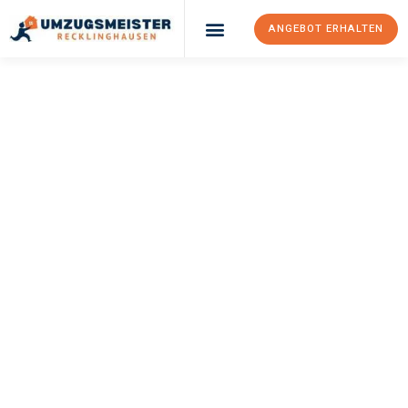
ANGEBOT ERHALTEN
UMZUGSMEISTER
PFAFF
Umzug
Recklinghausen
Watford
Ihr Umzug Recklinghausen Watford kann so einfach sein! Erleben
Sie unseren
erstklassigen Service
und sichern Sie sich die
besten Preise in Recklinghausen
.
Jetzt Ihr individuelles Angebot anfordern und den ersten