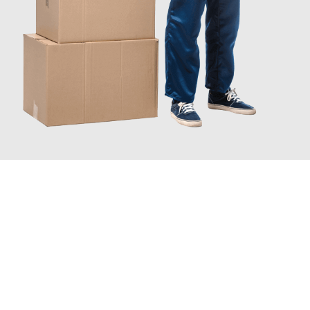
JETZT ANFRAGEN
Erleben Sie mit Umzugsmeister Pfaff Recklinghausen, wie
einfach
und stressfrei Ihr Umzug Recklinghausen Watford
sein kann.