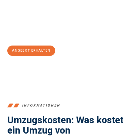
Unser Expertenteam steht bereit, um Ihnen einen reibungslosen
Übergang in Ihr neues Zuhause zu garantieren.
Jetzt
unverbindliches Angebot
erhalten &
100€ sparen:
ANGEBOT ERHALTEN
+4915792653390
INFORMATIONEN
Umzugskosten: Was kostet
ein Umzug von