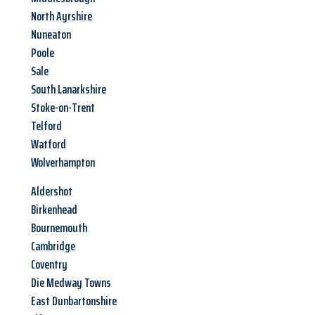
North Ayrshire
Nuneaton
Poole
Sale
South Lanarkshire
Stoke-on-Trent
Telford
Watford
Wolverhampton
Aldershot
Birkenhead
Bournemouth
Cambridge
Coventry
Die Medway Towns
East Dunbartonshire