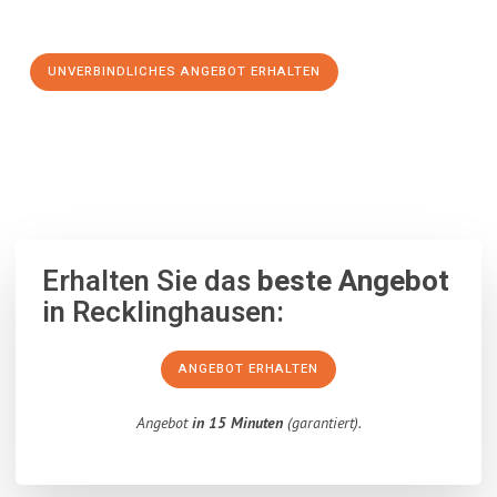
Schritt zu einem stressfreien Umzug nach Watford machen:
UNVERBINDLICHES ANGEBOT ERHALTEN
100% unverbindlich
– Garantiert eine Antwort
innerhalb von 15
Minuten
.
Erhalten Sie das
beste Angebot
in Recklinghausen:
ANGEBOT ERHALTEN
Angebot
in 15 Minuten
(garantiert).