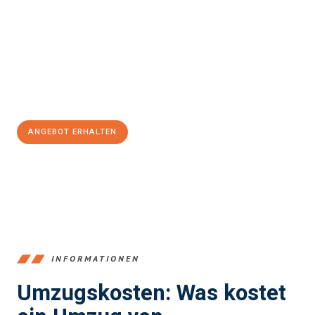
und stressfrei Ihr Umzug Recklinghausen Southend
sein kann.
Unser Expertenteam steht bereit, um Ihnen einen reibungslosen
Übergang in Ihr neues Zuhause zu garantieren.
Jetzt
unverbindliches Angebot
erhalten &
100€ sparen:
ANGEBOT ERHALTEN
+4915792653390
INFORMATIONEN
Umzugskosten: Was kostet