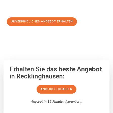
Schritt zu einem stressfreien Umzug nach Southend
machen:
UNVERBINDLICHES ANGEBOT ERHALTEN
100% unverbindlich
– Garantiert eine Antwort
innerhalb von 15
Minuten
.
Erhalten Sie das
beste Angebot
in Recklinghausen:
ANGEBOT ERHALTEN
Angebot
in 15 Minuten
(garantiert).