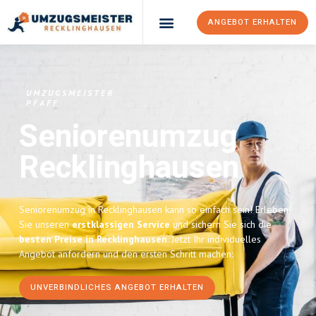
ANGEBOT ERHALTEN
UMZUGSMEISTER
PFAFF
Seniorenumzug
Recklinghausen
Seniorenumzug in Recklinghausen kann so einfach sein! Erleben
Sie unseren
erstklassigen Service
und sichern Sie sich die
besten Preise in Recklinghausen
. Jetzt Ihr individuelles
Angebot anfordern und den ersten Schritt machen:
UNVERBINDLICHES ANGEBOT ERHALTEN