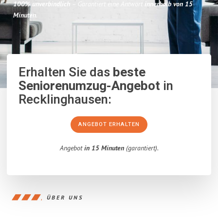
100% unverbindlich
– Garantiert eine Antwort
innerhalb von 15
Minuten
.
Erhalten Sie das
beste
Seniorenumzug-Angebot
in
Recklinghausen:
ANGEBOT ERHALTEN
Angebot
in 15 Minuten
(garantiert).
ÜBER UNS