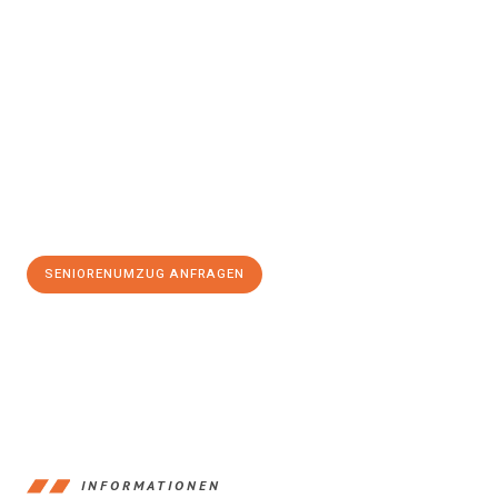
Erleben Sie mit Umzugsmeister Pfaff Recklinghausen, wie
einfach
und stressfrei Seniorenumzug in Recklinghausen
sein kann.
Unser Expertenteam steht bereit, um Ihnen einen reibungslosen
Ablauf zu garantieren.
Jetzt
unverbindliches Angebot
erhalten &
100€ sparen:
SENIORENUMZUG ANFRAGEN
+4915792653390
INFORMATIONEN