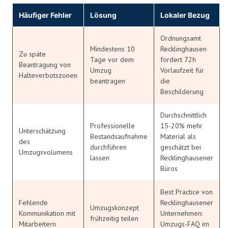
Häufiger Fehler
Lösung
Lokaler Bezug
Ordnungsamt
Mindestens 10
Recklinghausen
Zu späte
Tage vor dem
fordert 72h
Beantragung von
Umzug
Vorlaufzeit für
Halteverbotszonen
beantragen
die
Beschilderung
Durchschnittlich
Professionelle
15-20% mehr
Unterschätzung
Bestandsaufnahme
Material als
des
durchführen
geschätzt bei
Umzugsvolumens
lassen
Recklinghausener
Büros
Best Practice von
Fehlende
Recklinghausener
Umzugskonzept
Kommunikation mit
Unternehmen:
frühzeitig teilen
Mitarbeitern
Umzugs-FAQ im