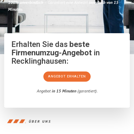
100% unverbindlich
– Garantiert eine Antwort
innerhalb von 15
Minuten
.
Erhalten Sie das
beste
Firmenumzug-Angebot
in
Recklinghausen:
ANGEBOT ERHALTEN
Angebot
in 15 Minuten
(garantiert).
ÜBER UNS