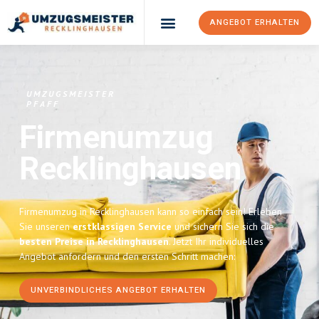
ANGEBOT ERHALTEN
UMZUGSMEISTER
PFAFF
Firmenumzug
Recklinghausen
Firmenumzug in Recklinghausen kann so einfach sein! Erleben
Sie unseren
erstklassigen Service
und sichern Sie sich die
besten Preise in Recklinghausen
. Jetzt Ihr individuelles
Angebot anfordern und den ersten Schritt machen:
UNVERBINDLICHES ANGEBOT ERHALTEN