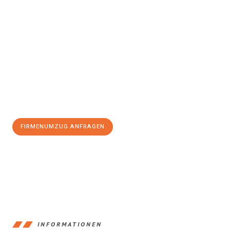
Erleben Sie mit Umzugsmeister Pfaff Recklinghausen, wie
einfach
und stressfrei Firmenumzug in Recklinghausen
sein kann.
Unser Expertenteam steht bereit, um Ihnen einen reibungslosen
Ablauf zu garantieren.
Jetzt
unverbindliches Angebot
erhalten &
100€ sparen:
FIRMENUMZUG ANFRAGEN
+4915792653390
INFORMATIONEN