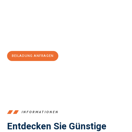
und stressfrei Beiladung in Recklinghausen
sein kann. Unser
Expertenteam steht bereit, um Ihnen einen reibungslosen Ablauf
zu garantieren.
Jetzt
unverbindliches Angebot
erhalten &
100€ sparen:
BEILADUNG ANFRAGEN
+4915792653390
INFORMATIONEN
Entdecken Sie Günstige