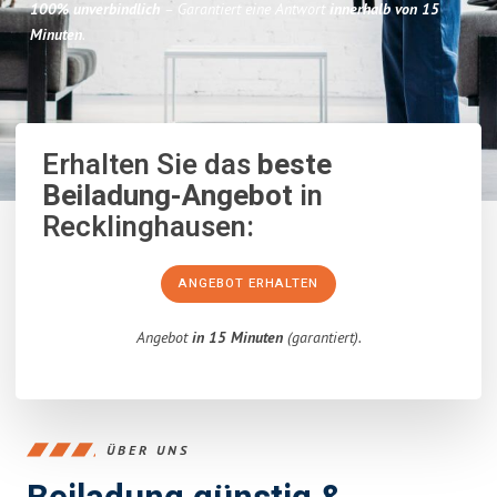
100% unverbindlich
– Garantiert eine Antwort
innerhalb von 15
Minuten
.
Erhalten Sie das
beste
Beiladung-Angebot
in
Recklinghausen:
ANGEBOT ERHALTEN
Angebot
in 15 Minuten
(garantiert).
ÜBER UNS