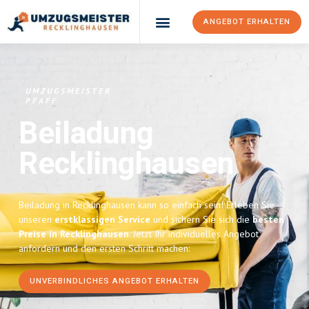
ANGEBOT ERHALTEN
UMZUGSMEISTER
PFAFF
Beiladung
Recklinghausen
Beiladung in Recklinghausen kann so einfach sein! Erleben Sie
unseren
erstklassigen Service
und sichern Sie sich die
besten
Preise in Recklinghausen
. Jetzt Ihr individuelles Angebot
anfordern und den ersten Schritt machen:
UNVERBINDLICHES ANGEBOT ERHALTEN