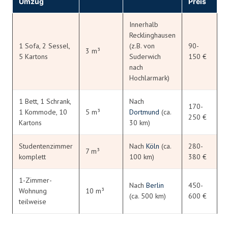
Umzug
Preis
Innerhalb
Recklinghausen
1 Sofa, 2 Sessel,
(z.B. von
90-
3 m³
5 Kartons
Suderwich
150 €
nach
Hochlarmark)
1 Bett, 1 Schrank,
Nach
170-
1 Kommode, 10
5 m³
Dortmund
(ca.
250 €
Kartons
30 km)
Studentenzimmer
Nach
Köln
(ca.
280-
7 m³
komplett
100 km)
380 €
1-Zimmer-
Nach
Berlin
450-
Wohnung
10 m³
(ca. 500 km)
600 €
teilweise