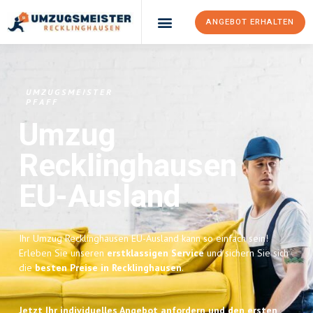
ANGEBOT ERHALTEN
UMZUGSMEISTER
PFAFF
Umzug
Recklinghausen
EU-Ausland
Ihr Umzug Recklinghausen EU-Ausland kann so einfach sein!
Erleben Sie unseren
erstklassigen Service
und sichern Sie sich
die
besten Preise in Recklinghausen
.
Jetzt Ihr individuelles Angebot anfordern und den ersten