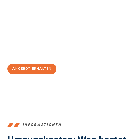
Erleben Sie mit Umzugsmeister Pfaff Recklinghausen, wie
einfach
und stressfrei Ihr Umzug Recklinghausen EU-Ausland
sein
kann. Unser Expertenteam steht bereit, um Ihnen einen
reibungslosen Übergang in Ihr neues Zuhause zu garantieren.
Jetzt
unverbindliches Angebot
erhalten &
100€ sparen:
ANGEBOT ERHALTEN
+4915792653390
INFORMATIONEN