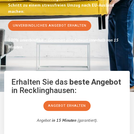
Schritt zu einem stressfreien Umzug nach EU-Ausland
machen:
UNVERBINDLICHES ANGEBOT ERHALTEN
100% unverbindlich
– Garantiert eine Antwort
innerhalb von 15
Minuten
.
Erhalten Sie das
beste Angebot
in Recklinghausen:
ANGEBOT ERHALTEN
Angebot
in 15 Minuten
(garantiert).