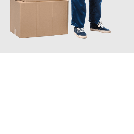
JETZT ANFRAGEN
Erleben Sie mit Umzugsmeister Pfaff Recklinghausen, wie
einfach
und stressfrei Ihr Umzug Recklinghausen Ungarn
sein kann.
Unser Expertenteam steht bereit, um Ihnen einen reibungslosen
Übergang in Ihr neues Zuhause zu garantieren.