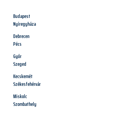
Budapest
Nyíregyháza
Debrecen
Pécs
Győr
Szeged
Kecskemét
Székesfehérvár
Miskolc
Szombathely