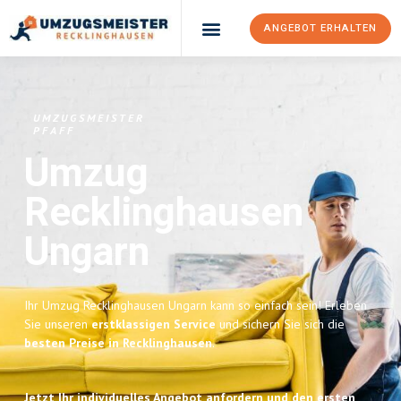
ANGEBOT ERHALTEN
UMZUGSMEISTER
PFAFF
Umzug
Recklinghausen
Ungarn
Ihr Umzug Recklinghausen Ungarn kann so einfach sein! Erleben
Sie unseren
erstklassigen Service
und sichern Sie sich die
besten Preise in Recklinghausen
.
Jetzt Ihr individuelles Angebot anfordern und den ersten