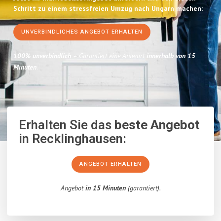
Schritt zu einem stressfreien Umzug nach Ungarn machen:
UNVERBINDLICHES ANGEBOT ERHALTEN
100% unverbindlich
– Garantiert eine Antwort
innerhalb von 15
Minuten
.
Erhalten Sie das
beste Angebot
in Recklinghausen:
ANGEBOT ERHALTEN
Angebot
in 15 Minuten
(garantiert).