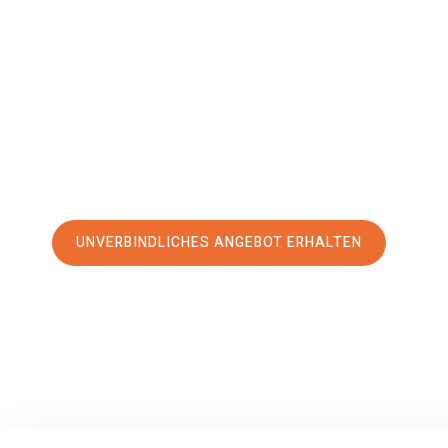
Debrecen
Ihr Umzug Recklinghausen Debrecen kann so einfach sein! E
erstklassigen Service
und sichern Sie sich die
besten Prei
Jetzt Ihr individuelles Angebot anfordern und den erst
stressfreien Umzug nach Debrecen machen:
UNVERBINDLICHES ANGEBOT ERHALTEN
100% unverbindlich
– Garantiert eine Antwort
innerhalb von 15 Min