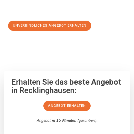
Schritt zu einem stressfreien Umzug nach Edinburgh
machen:
UNVERBINDLICHES ANGEBOT ERHALTEN
100% unverbindlich
– Garantiert eine Antwort
innerhalb von 15
Minuten
.
Erhalten Sie das
beste Angebot
in Recklinghausen:
ANGEBOT ERHALTEN
Angebot
in 15 Minuten
(garantiert).