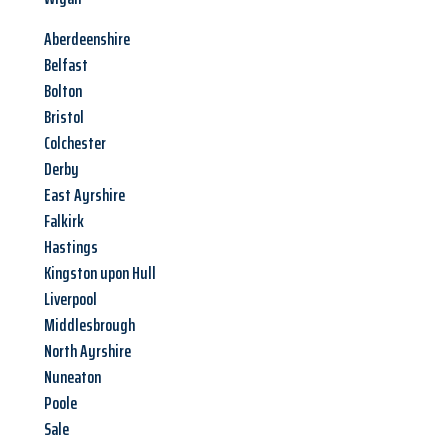
Aberdeenshire
Belfast
Bolton
Bristol
Colchester
Derby
East Ayrshire
Falkirk
Hastings
Kingston upon Hull
Liverpool
Middlesbrough
North Ayrshire
Nuneaton
Poole
Sale