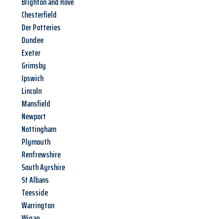
Brighton and Hove
Chesterfield
Der Potteries
Dundee
Exeter
Grimsby
Ipswich
Lincoln
Mansfield
Newport
Nottingham
Plymouth
Renfrewshire
South Ayrshire
St Albans
Teesside
Warrington
Wigan