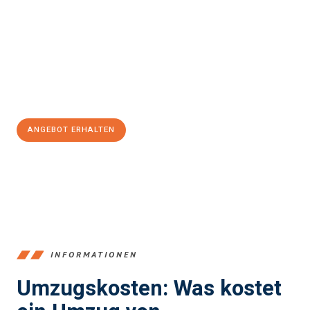
und stressfrei Ihr Umzug Recklinghausen Edinburgh
sein kann.
Unser Expertenteam steht bereit, um Ihnen einen reibungslosen
Übergang in Ihr neues Zuhause zu garantieren.
Jetzt
unverbindliches Angebot
erhalten &
100€ sparen:
ANGEBOT ERHALTEN
+4915792653390
INFORMATIONEN
Umzugskosten: Was kostet