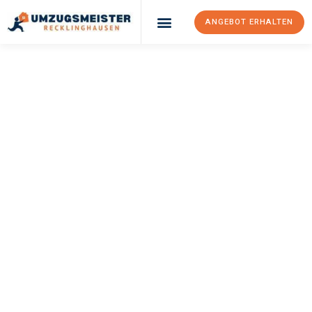
ANGEBOT ERHALTEN
UMZUGSMEISTER
PFAFF
Umzug
Recklinghausen
Edinburgh
Ihr Umzug Recklinghausen Edinburgh kann so einfach sein!
Erleben Sie unseren
erstklassigen Service
und sichern Sie sich
die
besten Preise in Recklinghausen
.
Jetzt Ihr individuelles Angebot anfordern und den ersten