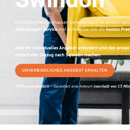
Swindon
Ihr Umzug Recklinghausen Swindon kann so einfach sein!
erstklassigen Service
und sichern Sie sich die
besten Prei
Jetzt Ihr individuelles Angebot anfordern und den ersten
stressfreien Umzug nach Swindon machen:
UNVERBINDLICHES ANGEBOT ERHALTEN
100% unverbindlich
– Garantiert eine Antwort
innerhalb von 15 Min