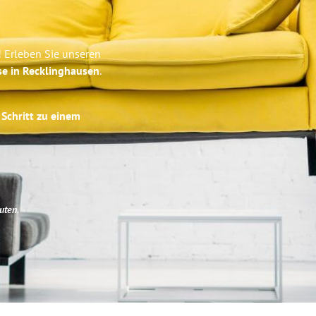
 Erleben Sie unseren
se in Recklinghausen
.
 Schritt zu einem
uten
.