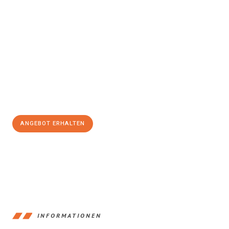
Erleben Sie mit Umzugsmeister Pfaff Recklinghausen, wie
einfach
und stressfrei Ihr Umzug Recklinghausen Peterborough
sein
kann. Unser Expertenteam steht bereit, um Ihnen einen
reibungslosen Übergang in Ihr neues Zuhause zu garantieren.
Jetzt
unverbindliches Angebot
erhalten &
100€ sparen:
ANGEBOT ERHALTEN
+4915792653390
INFORMATIONEN