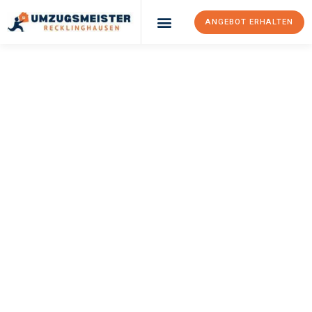
ANGEBOT ERHALTEN
UMZUGSMEISTER
PFAFF
Umzug
Recklinghausen
Peterborough
Ihr Umzug Recklinghausen Peterborough kann so einfach sein!
Erleben Sie unseren
erstklassigen Service
und sichern Sie sich
die
besten Preise in Recklinghausen
.
Jetzt Ihr individuelles Angebot anfordern und den ersten