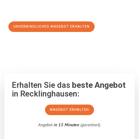
Schritt zu einem stressfreien Umzug nach Peterborough
machen:
UNVERBINDLICHES ANGEBOT ERHALTEN
100% unverbindlich
– Garantiert eine Antwort
innerhalb von 15
Minuten
.
Erhalten Sie das
beste Angebot
in Recklinghausen:
ANGEBOT ERHALTEN
Angebot
in 15 Minuten
(garantiert).