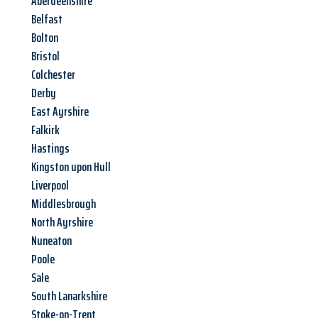
Aberdeenshire
Belfast
Bolton
Bristol
Colchester
Derby
East Ayrshire
Falkirk
Hastings
Kingston upon Hull
Liverpool
Middlesbrough
North Ayrshire
Nuneaton
Poole
Sale
South Lanarkshire
Stoke-on-Trent