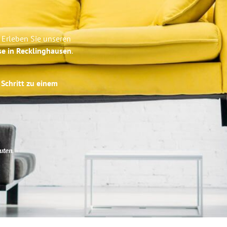
 Erleben Sie unseren
se in Recklinghausen
.
 Schritt zu einem
uten
.