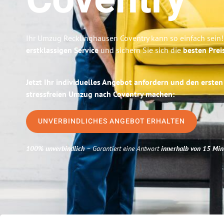
Coventry
Ihr Umzug Recklinghausen Coventry kann so einfach sein!
erstklassigen Service
und sichern Sie sich die
besten Prei
Jetzt Ihr individuelles Angebot anfordern und den ersten
stressfreien Umzug nach Coventry machen:
UNVERBINDLICHES ANGEBOT ERHALTEN
100% unverbindlich
– Garantiert eine Antwort
innerhalb von 15 Min