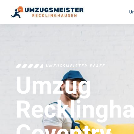
U
UMZUGSMEISTER PFAFF
Umzug
Recklingh