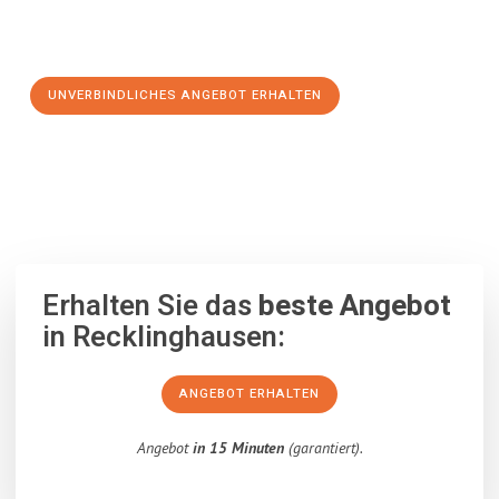
Schritt zu einem stressfreien Umzug nach Swansea
machen:
UNVERBINDLICHES ANGEBOT ERHALTEN
100% unverbindlich
– Garantiert eine Antwort
innerhalb von 15
Minuten
.
Erhalten Sie das
beste Angebot
in Recklinghausen:
ANGEBOT ERHALTEN
Angebot
in 15 Minuten
(garantiert).