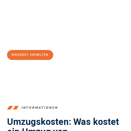
und stressfrei Ihr Umzug Recklinghausen Swansea
sein kann.
Unser Expertenteam steht bereit, um Ihnen einen reibungslosen
Übergang in Ihr neues Zuhause zu garantieren.
Jetzt
unverbindliches Angebot
erhalten &
100€ sparen:
ANGEBOT ERHALTEN
+4915792653390
INFORMATIONEN
Umzugskosten: Was kostet