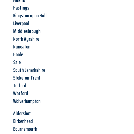
Falkirk
Hastings
Kingston upon Hull
Liverpool
Middlesbrough
North Ayrshire
Nuneaton
Poole
Sale
South Lanarkshire
Stoke-on-Trent
Telford
Watford
Wolverhampton
Aldershot
Birkenhead
Bournemouth