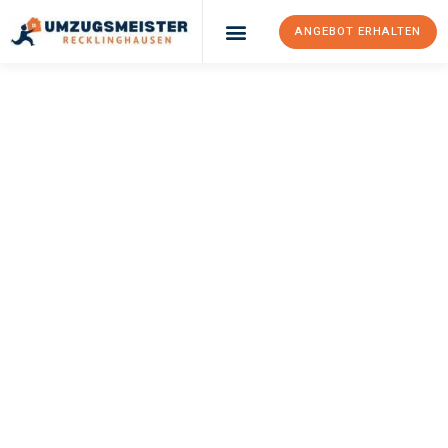
ANGEBOT ERHALTEN
UMZUGSMEISTER
PFAFF
Umzug
Recklinghausen
Swansea
Ihr Umzug Recklinghausen Swansea kann so einfach sein! Erleben
Sie unseren
erstklassigen Service
und sichern Sie sich die
besten Preise in Recklinghausen
.
Jetzt Ihr individuelles Angebot anfordern und den ersten