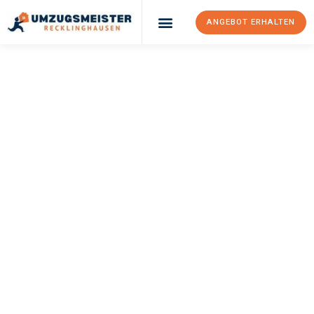
ANGEBOT ERHALTEN
UMZUGSMEISTER
PFAFF
Umzug
Recklinghausen
Exeter
Ihr Umzug Recklinghausen Exeter kann so einfach sein! Erleben
Sie unseren
erstklassigen Service
und sichern Sie sich die
besten Preise in Recklinghausen
.
Jetzt Ihr individuelles Angebot anfordern und den ersten