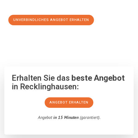
Schritt zu einem stressfreien Umzug nach Exeter machen:
UNVERBINDLICHES ANGEBOT ERHALTEN
100% unverbindlich
– Garantiert eine Antwort
innerhalb von 15
Minuten
.
Erhalten Sie das
beste Angebot
in Recklinghausen:
ANGEBOT ERHALTEN
Angebot
in 15 Minuten
(garantiert).