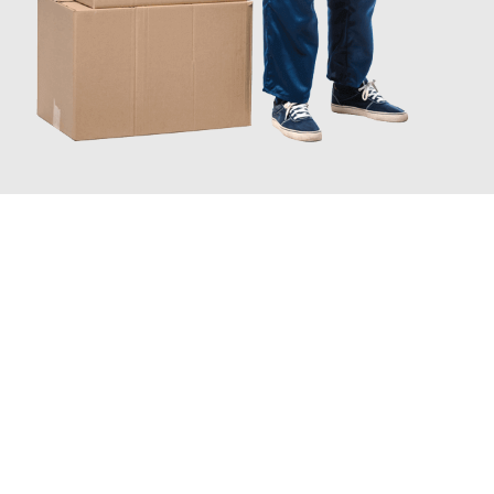
JETZT ANFRAGEN
Erleben Sie mit Umzugsmeister Pfaff Recklinghausen, wie
einfach
und stressfrei Ihr Umzug Recklinghausen Exeter
sein kann.
Unser Expertenteam steht bereit, um Ihnen einen reibungslosen
Übergang in Ihr neues Zuhause zu garantieren.