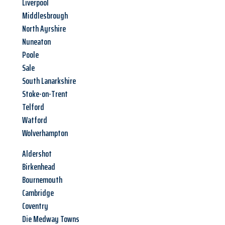
Liverpool
Middlesbrough
North Ayrshire
Nuneaton
Poole
Sale
South Lanarkshire
Stoke-on-Trent
Telford
Watford
Wolverhampton
Aldershot
Birkenhead
Bournemouth
Cambridge
Coventry
Die Medway Towns