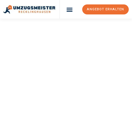
ANGEBOT ERHALTEN
UMZUGSMEISTER
PFAFF
Umzug
Recklinghausen
Sheffield
Ihr Umzug Recklinghausen Sheffield kann so einfach sein!
Erleben Sie unseren
erstklassigen Service
und sichern Sie sich
die
besten Preise in Recklinghausen
.
Jetzt Ihr individuelles Angebot anfordern und den ersten