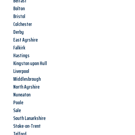
Belfast
Bolton
Bristol
Colchester
Derby
East Ayrshire
Falkirk
Hastings
Kingston upon Hull
Liverpool
Middlesbrough
North Ayrshire
Nuneaton
Poole
Sale
South Lanarkshire
Stoke-on-Trent
Telford