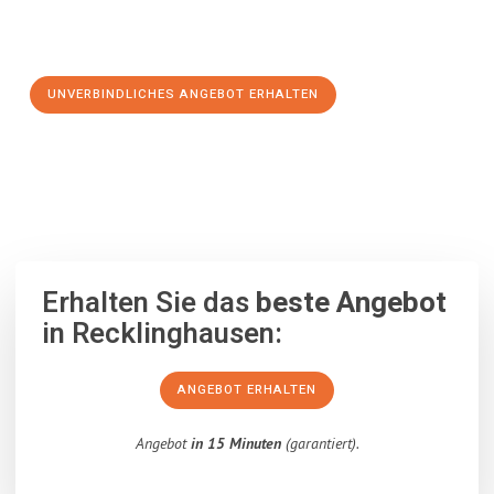
Schritt zu einem stressfreien Umzug nach Sheffield
machen:
UNVERBINDLICHES ANGEBOT ERHALTEN
100% unverbindlich
– Garantiert eine Antwort
innerhalb von 15
Minuten
.
Erhalten Sie das
beste Angebot
in Recklinghausen:
ANGEBOT ERHALTEN
Angebot
in 15 Minuten
(garantiert).