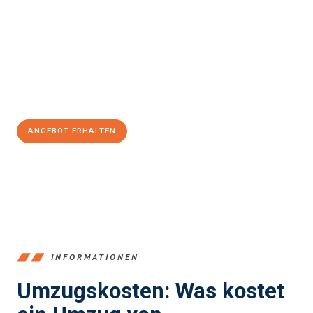
und stressfrei Ihr Umzug Recklinghausen Sheffield
sein kann.
Unser Expertenteam steht bereit, um Ihnen einen reibungslosen
Übergang in Ihr neues Zuhause zu garantieren.
Jetzt
unverbindliches Angebot
erhalten &
100€ sparen:
ANGEBOT ERHALTEN
+4915792653390
INFORMATIONEN
Umzugskosten: Was kostet