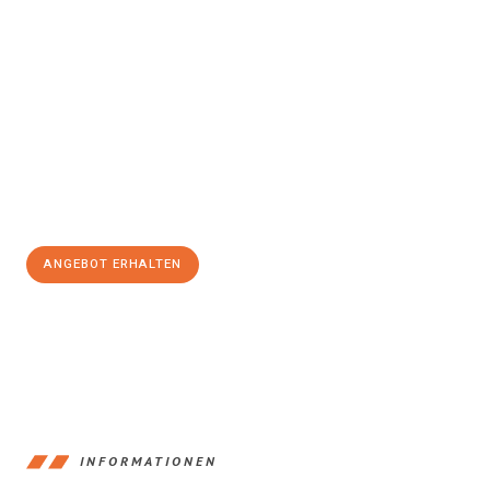
Erleben Sie mit Umzugsmeister Pfaff Recklinghausen, wie
einfach
und stressfrei Ihr Umzug Recklinghausen Southampton
sein
kann. Unser Expertenteam steht bereit, um Ihnen einen
reibungslosen Übergang in Ihr neues Zuhause zu garantieren.
Jetzt
unverbindliches Angebot
erhalten &
100€ sparen:
ANGEBOT ERHALTEN
+4915792653390
INFORMATIONEN