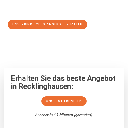
Schritt zu einem stressfreien Umzug nach Southampton
machen:
UNVERBINDLICHES ANGEBOT ERHALTEN
100% unverbindlich
– Garantiert eine Antwort
innerhalb von 15
Minuten
.
Erhalten Sie das
beste Angebot
in Recklinghausen:
ANGEBOT ERHALTEN
Angebot
in 15 Minuten
(garantiert).