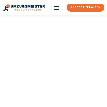
ANGEBOT ERHALTEN
UMZUGSMEISTER
PFAFF
Umzug
Recklinghausen
Southampton
Ihr Umzug Recklinghausen Southampton kann so einfach sein!
Erleben Sie unseren
erstklassigen Service
und sichern Sie sich
die
besten Preise in Recklinghausen
.
Jetzt Ihr individuelles Angebot anfordern und den ersten