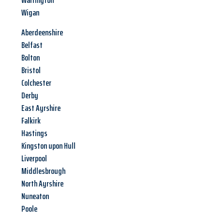
Warrington
Wigan
Aberdeenshire
Belfast
Bolton
Bristol
Colchester
Derby
East Ayrshire
Falkirk
Hastings
Kingston upon Hull
Liverpool
Middlesbrough
North Ayrshire
Nuneaton
Poole