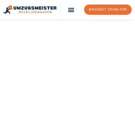
ANGEBOT ERHALTEN
UMZUGSMEISTER
PFAFF
Umzug
Recklinghausen
Colchester
Ihr Umzug Recklinghausen Colchester kann so einfach sein!
Erleben Sie unseren
erstklassigen Service
und sichern Sie sich
die
besten Preise in Recklinghausen
.
Jetzt Ihr individuelles Angebot anfordern und den ersten