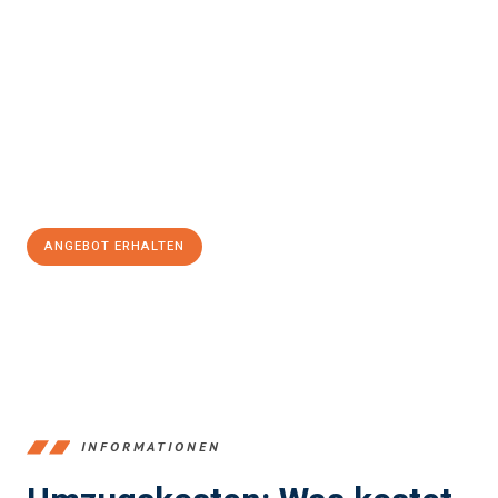
Erleben Sie mit Umzugsmeister Pfaff Recklinghausen, wie
einfach
und stressfrei Ihr Umzug Recklinghausen Colchester
sein kann.
Unser Expertenteam steht bereit, um Ihnen einen reibungslosen
Übergang in Ihr neues Zuhause zu garantieren.
Jetzt
unverbindliches Angebot
erhalten &
100€ sparen:
ANGEBOT ERHALTEN
+4915792653390
INFORMATIONEN