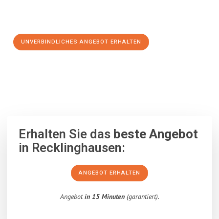
Schritt zu einem stressfreien Umzug nach Colchester
machen:
UNVERBINDLICHES ANGEBOT ERHALTEN
100% unverbindlich
– Garantiert eine Antwort
innerhalb von 15
Minuten
.
Erhalten Sie das
beste Angebot
in Recklinghausen:
ANGEBOT ERHALTEN
Angebot
in 15 Minuten
(garantiert).