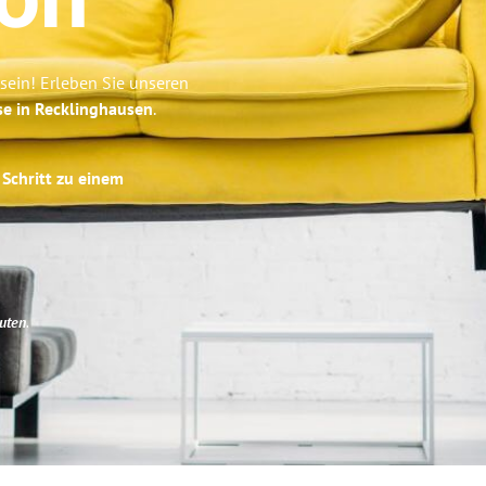
on
ein! Erleben Sie unseren
se in Recklinghausen
.
 Schritt zu einem
uten
.