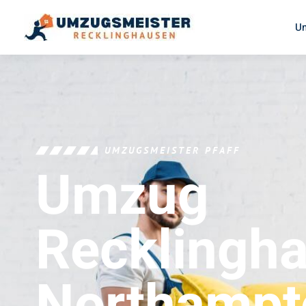
U
UMZUGSMEISTER PFAFF
Umzug
Recklingh