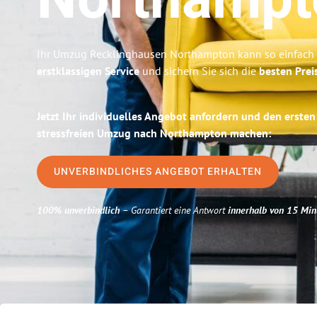
Northampt
Ihr Umzug Recklinghausen Northampton kann so einfach s
erstklassigen Service
und sichern Sie sich die
besten Prei
Jetzt Ihr individuelles Angebot anfordern und den ersten
stressfreien Umzug nach Northampton machen:
UNVERBINDLICHES ANGEBOT ERHALTEN
100% unverbindlich
– Garantiert eine Antwort
innerhalb von 15 Min