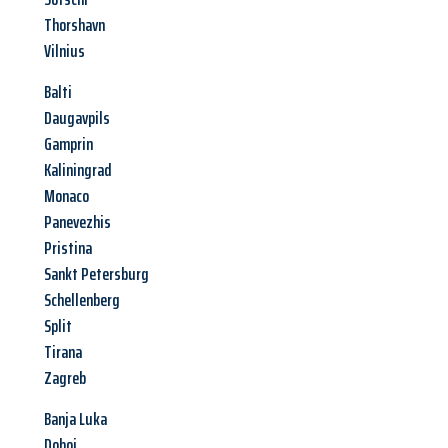
Thorshavn
Vilnius
Balti
Daugavpils
Gamprin
Kaliningrad
Monaco
Panevezhis
Pristina
Sankt Petersburg
Schellenberg
Split
Tirana
Zagreb
Banja Luka
Doboj