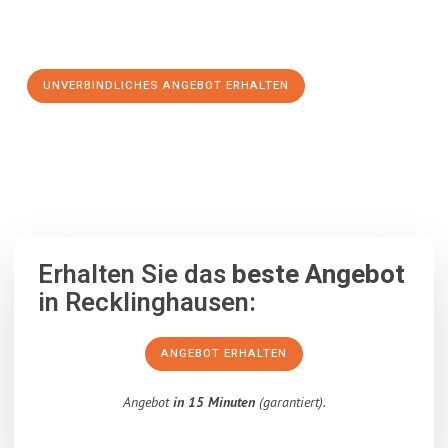
Schritt zu einem stressfreien Umzug nach St Helier
machen:
UNVERBINDLICHES ANGEBOT ERHALTEN
100% unverbindlich
– Garantiert eine Antwort
innerhalb von 15
Minuten
.
Erhalten Sie das
beste Angebot
in Recklinghausen:
ANGEBOT ERHALTEN
Angebot
in 15 Minuten
(garantiert).