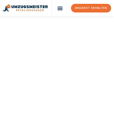
ANGEBOT ERHALTEN
UMZUGSMEISTER
PFAFF
Umzug
Recklinghausen
St Helier
Ihr Umzug Recklinghausen St Helier kann so einfach sein! Erleben
Sie unseren
erstklassigen Service
und sichern Sie sich die
besten Preise in Recklinghausen
.
Jetzt Ihr individuelles Angebot anfordern und den ersten