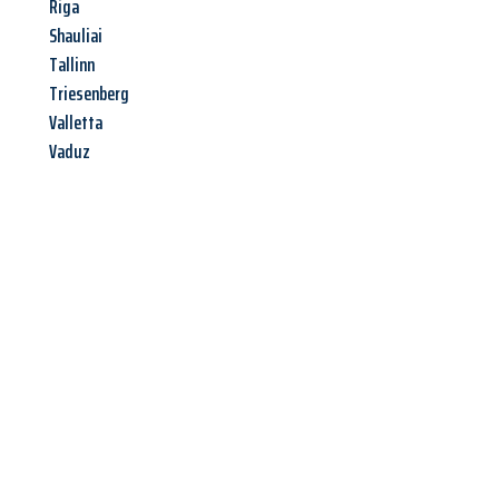
Riga
Shauliai
Tallinn
Triesenberg
Valletta
Vaduz
Jetzt anfragen &
Angebot
mit Best-Preis
erhalten!
Schicken Sie uns jetzt Ihre unverbindliche Anfrage und sichern
Sie sich Ihr
individuelles Umzugsangebot für Ihr Anliegen in
Recklinghausen
zum Best-Preis! Nutzen Sie die Gelegenheit für
einen
stressfreien Umzug
mit maximalem Komfort: