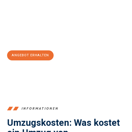
und stressfrei Ihr Umzug Recklinghausen St Helier
sein kann.
Unser Expertenteam steht bereit, um Ihnen einen reibungslosen
Übergang in Ihr neues Zuhause zu garantieren.
Jetzt
unverbindliches Angebot
erhalten &
100€ sparen:
ANGEBOT ERHALTEN
+4915792653390
INFORMATIONEN
Umzugskosten: Was kostet