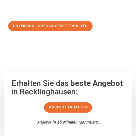
Schritt zu einem stressfreien Umzug nach Lissabon
machen:
UNVERBINDLICHES ANGEBOT ERHALTEN
100% unverbindlich
– Garantiert eine Antwort
innerhalb von 15
Minuten
.
Erhalten Sie das
beste Angebot
in Recklinghausen:
ANGEBOT ERHALTEN
Angebot
in 15 Minuten
(garantiert).