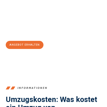
und stressfrei Ihr Umzug Recklinghausen Lissabon
sein kann.
Unser Expertenteam steht bereit, um Ihnen einen reibungslosen
Übergang in Ihr neues Zuhause zu garantieren.
Jetzt
unverbindliches Angebot
erhalten &
100€ sparen:
ANGEBOT ERHALTEN
+4915792653390
INFORMATIONEN
Umzugskosten: Was kostet