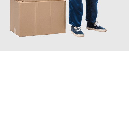
JETZT ANFRAGEN
Erleben Sie mit Umzugsmeister Pfaff Recklinghausen, wie
einfach
und stressfrei Ihr Umzug Recklinghausen Riga
sein kann. Unser
Expertenteam steht bereit, um Ihnen einen reibungslosen
Übergang in Ihr neues Zuhause zu garantieren.