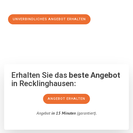
Schritt zu einem stressfreien Umzug nach Riga machen:
UNVERBINDLICHES ANGEBOT ERHALTEN
100% unverbindlich
– Garantiert eine Antwort
innerhalb von 15
Minuten
.
Erhalten Sie das
beste Angebot
in Recklinghausen:
ANGEBOT ERHALTEN
Angebot
in 15 Minuten
(garantiert).