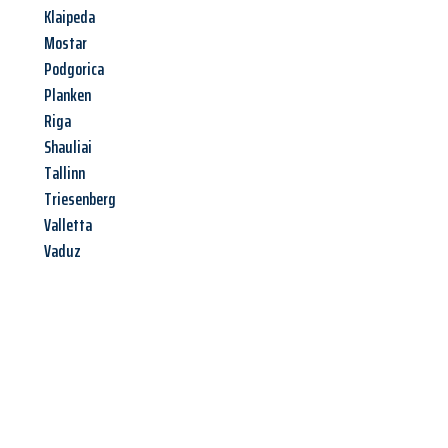
Klaipeda
Mostar
Podgorica
Planken
Riga
Shauliai
Tallinn
Triesenberg
Valletta
Vaduz
Jetzt anfragen &
Angebot
mit Best-Preis
erhalten!