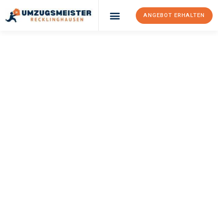
ANGEBOT ERHALTEN
UMZUGSMEISTER
PFAFF
Umzug
Recklinghausen
Riga
Ihr Umzug Recklinghausen Riga kann so einfach sein! Erleben Sie
unseren
erstklassigen Service
und sichern Sie sich die
besten
Preise in Recklinghausen
.
Jetzt Ihr individuelles Angebot anfordern und den ersten