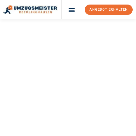
ANGEBOT ERHALTEN
UMZUGSMEISTER
PFAFF
Umzug
Recklinghausen
Schaan
Ihr Umzug Recklinghausen Schaan kann so einfach sein! Erleben
Sie unseren
erstklassigen Service
und sichern Sie sich die
besten Preise in Recklinghausen
.
Jetzt Ihr individuelles Angebot anfordern und den ersten