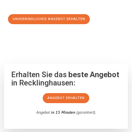
Schritt zu einem stressfreien Umzug nach Schaan machen:
UNVERBINDLICHES ANGEBOT ERHALTEN
100% unverbindlich
– Garantiert eine Antwort
innerhalb von 15
Minuten
.
Erhalten Sie das
beste Angebot
in Recklinghausen:
ANGEBOT ERHALTEN
Angebot
in 15 Minuten
(garantiert).