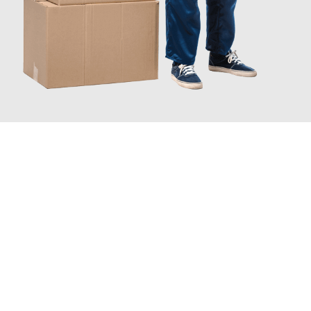
JETZT ANFRAGEN
Erleben Sie mit Umzugsmeister Pfaff Recklinghausen, wie
einfach
und stressfrei Ihr Umzug Recklinghausen Schaan
sein kann.
Unser Expertenteam steht bereit, um Ihnen einen reibungslosen
Übergang in Ihr neues Zuhause zu garantieren.