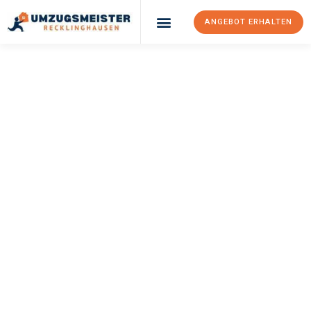
ANGEBOT ERHALTEN
UMZUGSMEISTER
PFAFF
Umzug
Recklinghausen
Moskau
Ihr Umzug Recklinghausen Moskau kann so einfach sein! Erleben
Sie unseren
erstklassigen Service
und sichern Sie sich die
besten Preise in Recklinghausen
.
Jetzt Ihr individuelles Angebot anfordern und den ersten