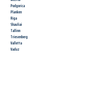
Podgorica
Planken
Riga
Shauliai
Tallinn
Triesenberg
Valletta
Vaduz
Jetzt anfragen &
Angebot
mit Best-Preis
erhalten!