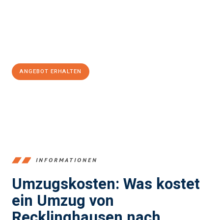
Übergang in Ihr neues Zuhause zu garantieren.
Jetzt
unverbindliches Angebot
erhalten &
100€ sparen:
ANGEBOT ERHALTEN
+4915792653390
INFORMATIONEN
Umzugskosten: Was kostet
ein Umzug von
Recklinghausen nach