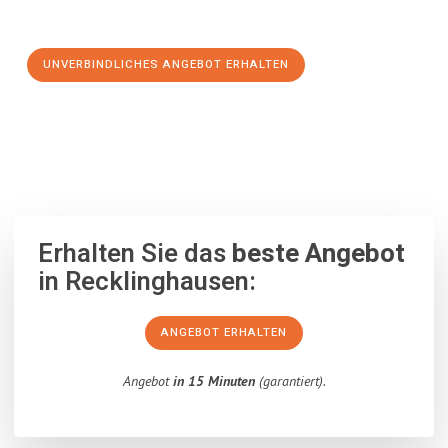
Schritt zu einem stressfreien Umzug nach Moskau machen:
UNVERBINDLICHES ANGEBOT ERHALTEN
100% unverbindlich
– Garantiert eine Antwort
innerhalb von 15
Minuten
.
Erhalten Sie das
beste Angebot
in Recklinghausen:
ANGEBOT ERHALTEN
Angebot
in 15 Minuten
(garantiert).