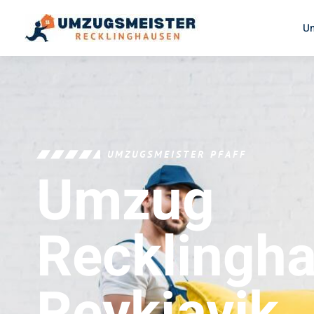
U
UMZUGSMEISTER PFAFF
Umzug
Recklingh