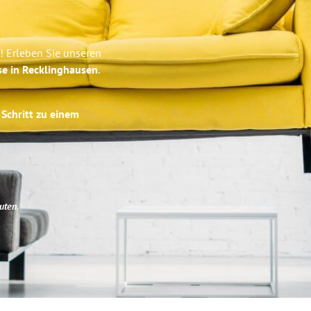
! Erleben Sie unseren
se in Recklinghausen
.
 Schritt zu einem
uten
.