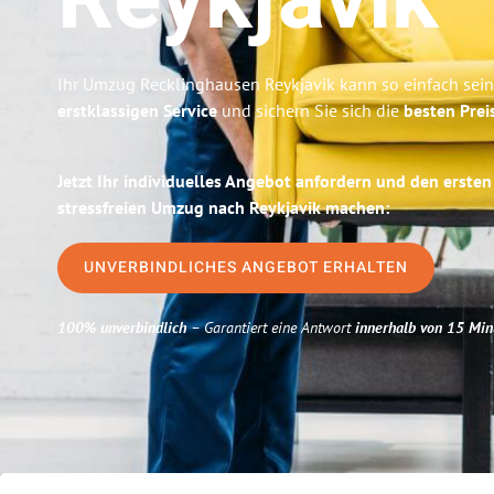
Reykjavik
Ihr Umzug Recklinghausen Reykjavik kann so einfach sein
erstklassigen Service
und sichern Sie sich die
besten Prei
Jetzt Ihr individuelles Angebot anfordern und den ersten
stressfreien Umzug nach Reykjavik machen:
UNVERBINDLICHES ANGEBOT ERHALTEN
100% unverbindlich
– Garantiert eine Antwort
innerhalb von 15 Min