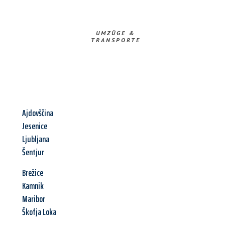
UMZÜGE &
TRANSPORTE
Ajdovščina
Jesenice
Ljubljana
Šentjur
Brežice
Kamnik
Maribor
Škofja Loka