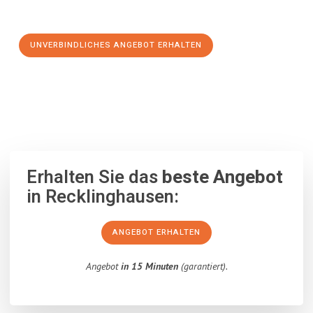
Schritt zu einem stressfreien Umzug nach Ptuj machen:
UNVERBINDLICHES ANGEBOT ERHALTEN
100% unverbindlich
– Garantiert eine Antwort
innerhalb von 15
Minuten
.
Erhalten Sie das
beste Angebot
in Recklinghausen:
ANGEBOT ERHALTEN
Angebot
in 15 Minuten
(garantiert).