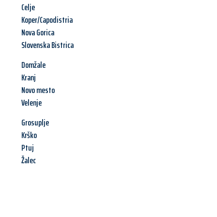
Celje
Koper/Capodistria
Nova Gorica
Slovenska Bistrica
Domžale
Kranj
Novo mesto
Velenje
Grosuplje
Krško
Ptuj
Žalec