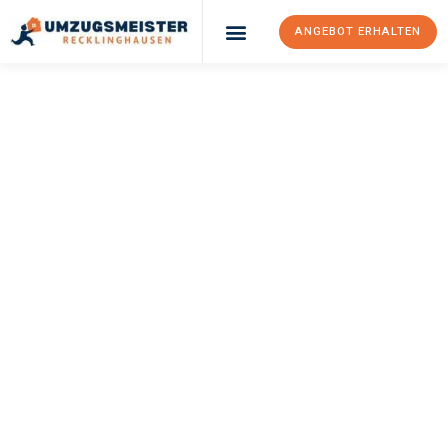
ANGEBOT ERHALTEN
UMZUGSMEISTER
PFAFF
Umzug
Recklinghausen
Ptuj
Ihr Umzug Recklinghausen Ptuj kann so einfach sein! Erleben Sie
unseren
erstklassigen Service
und sichern Sie sich die
besten
Preise in Recklinghausen
.
Jetzt Ihr individuelles Angebot anfordern und den ersten