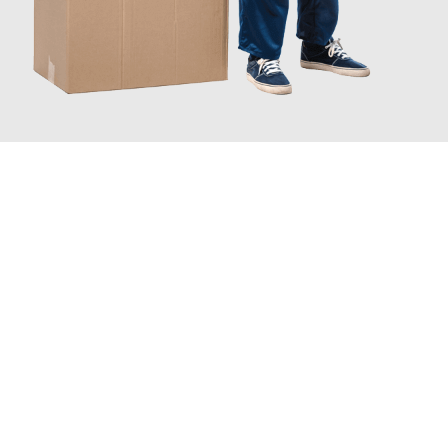
JETZT ANFRAGEN
Erleben Sie mit Umzugsmeister Pfaff Recklinghausen, wie
einfach
und stressfrei Ihr Umzug Recklinghausen Ptuj
sein kann. Unser
Expertenteam steht bereit, um Ihnen einen reibungslosen
Übergang in Ihr neues Zuhause zu garantieren.