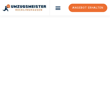
ANGEBOT ERHALTEN
UMZUGSMEISTER
PFAFF
Umzug
Recklinghausen
Maribor
Ihr Umzug Recklinghausen Maribor kann so einfach sein! Erleben
Sie unseren
erstklassigen Service
und sichern Sie sich die
besten Preise in Recklinghausen
.
Jetzt Ihr individuelles Angebot anfordern und den ersten