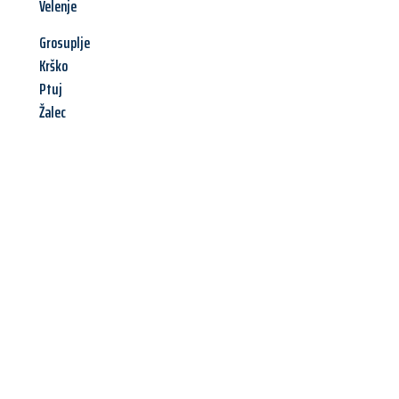
Velenje
Grosuplje
Krško
Ptuj
Žalec
Jetzt anfragen &
Angebot
mit Best-Preis
erhalten!
Schicken Sie uns jetzt Ihre unverbindliche Anfrage und sichern
Sie sich Ihr
individuelles Umzugsangebot für Ihr Anliegen in
Recklinghausen
zum Best-Preis! Nutzen Sie die Gelegenheit für
einen
stressfreien Umzug
mit maximalem Komfort: