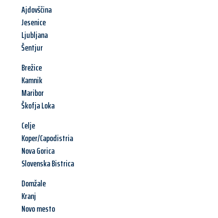
Ajdovščina
Jesenice
Ljubljana
Šentjur
Brežice
Kamnik
Maribor
Škofja Loka
Celje
Koper/Capodistria
Nova Gorica
Slovenska Bistrica
Domžale
Kranj
Novo mesto