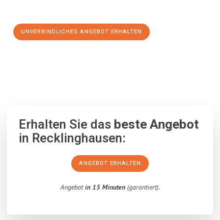
Schritt zu einem stressfreien Umzug nach Maribor machen:
UNVERBINDLICHES ANGEBOT ERHALTEN
100% unverbindlich
– Garantiert eine Antwort
innerhalb von 15
Minuten
.
Erhalten Sie das
beste Angebot
in Recklinghausen:
ANGEBOT ERHALTEN
Angebot
in 15 Minuten
(garantiert).