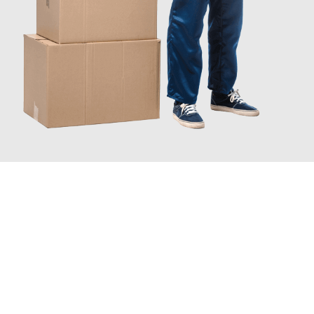
JETZT ANFRAGEN
Erleben Sie mit Umzugsmeister Pfaff Recklinghausen, wie
einfach
und stressfrei Ihr Umzug Recklinghausen Maribor
sein kann.