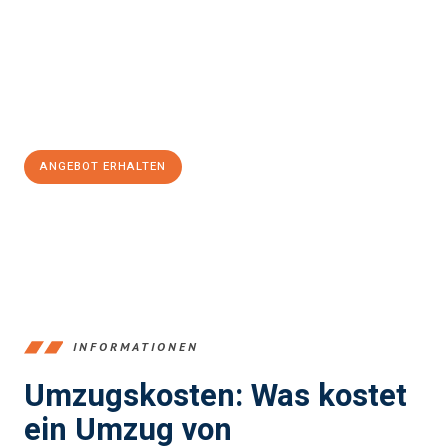
Unser Expertenteam steht bereit, um Ihnen einen reibungslosen
Übergang in Ihr neues Zuhause zu garantieren.
Jetzt
unverbindliches Angebot
erhalten &
100€ sparen:
ANGEBOT ERHALTEN
+4915792653390
INFORMATIONEN
Umzugskosten: Was kostet
ein Umzug von