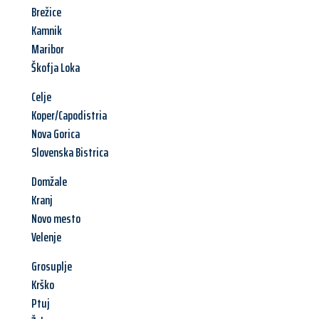
Brežice
Kamnik
Maribor
Škofja Loka
Celje
Koper/Capodistria
Nova Gorica
Slovenska Bistrica
Domžale
Kranj
Novo mesto
Velenje
Grosuplje
Krško
Ptuj