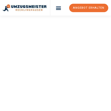
ANGEBOT ERHALTEN
UMZUGSMEISTER
PFAFF
Umzug
Recklinghausen
Kamnik
Ihr Umzug Recklinghausen Kamnik kann so einfach sein! Erleben
Sie unseren
erstklassigen Service
und sichern Sie sich die
besten Preise in Recklinghausen
.
Jetzt Ihr individuelles Angebot anfordern und den ersten