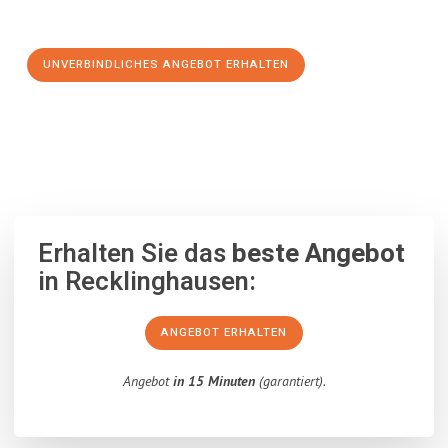
Schritt zu einem stressfreien Umzug nach Kamnik machen:
UNVERBINDLICHES ANGEBOT ERHALTEN
100% unverbindlich
– Garantiert eine Antwort
innerhalb von 15
Minuten
.
Erhalten Sie das
beste Angebot
in Recklinghausen:
ANGEBOT ERHALTEN
Angebot
in 15 Minuten
(garantiert).