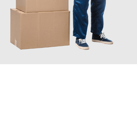
JETZT ANFRAGEN
Erleben Sie mit Umzugsmeister Pfaff Recklinghausen, wie
einfach
und stressfrei Ihr Umzug Recklinghausen Kamnik
sein kann.
Unser Expertenteam steht bereit, um Ihnen einen reibungslosen