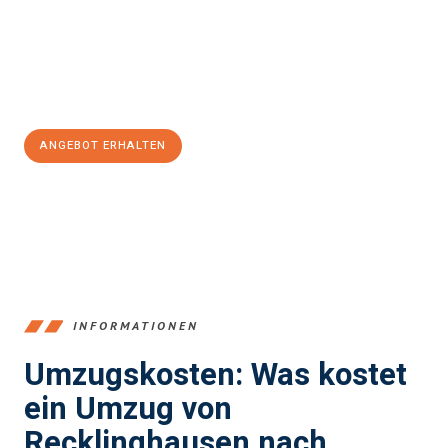
Übergang in Ihr neues Zuhause zu garantieren.
Jetzt
unverbindliches Angebot
erhalten &
100€ sparen:
ANGEBOT ERHALTEN
+4915792653390
INFORMATIONEN
Umzugskosten: Was kostet
ein Umzug von
Recklinghausen nach