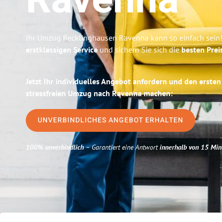
Ravenna
Ihr Umzug Recklinghausen Ravenna kann so einfach sein!
erstklassigen Service
und sichern Sie sich die
besten Prei
Jetzt Ihr individuelles Angebot anfordern und den ersten
stressfreien Umzug nach Ravenna machen:
UNVERBINDLICHES ANGEBOT ERHALTEN
100% unverbindlich
– Garantiert eine Antwort
innerhalb von 15 Min