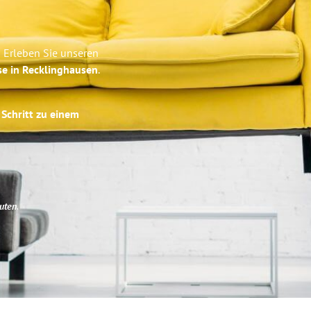
 Erleben Sie unseren
se in Recklinghausen
.
 Schritt zu einem
uten
.