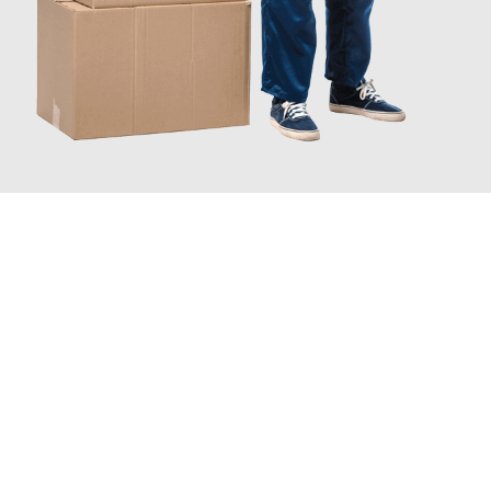
JETZT ANFRAGEN
Erleben Sie mit Umzugsmeister Pfaff Recklinghausen, wie
einfach
und stressfrei Ihr Umzug Recklinghausen Neapel
sein kann.
Unser Expertenteam steht bereit, um Ihnen einen reibungslosen
Übergang in Ihr neues Zuhause zu garantieren.