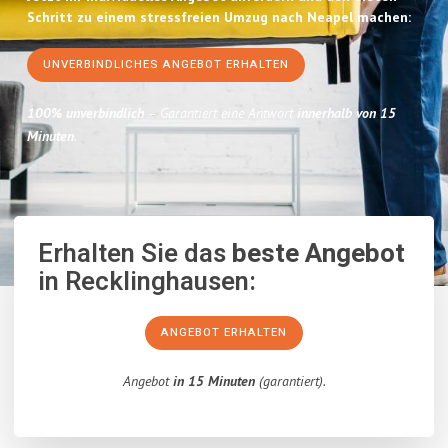
Schritt zu einem stressfreien Umzug nach Neapel machen:
UNVERBINDLICHES ANGEBOT ERHALTEN
100% unverbindlich
– Garantiert eine Antwort
innerhalb von 15
Minuten
.
Erhalten Sie das
beste Angebot
in Recklinghausen:
ANGEBOT ERHALTEN
Angebot
in 15 Minuten
(garantiert).