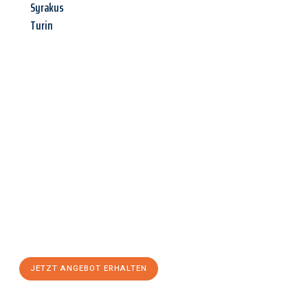
Syrakus
Turin
Jetzt anfragen &
Angebot
mit Best-Preis
erhalten!
Schicken Sie uns jetzt Ihre unverbindliche Anfrage und sichern
Sie sich Ihr
individuelles Umzugsangebot für Ihr Anliegen in
Recklinghausen
zum Best-Preis! Nutzen Sie die Gelegenheit für
einen
stressfreien Umzug
mit maximalem Komfort:
JETZT ANGEBOT ERHALTEN