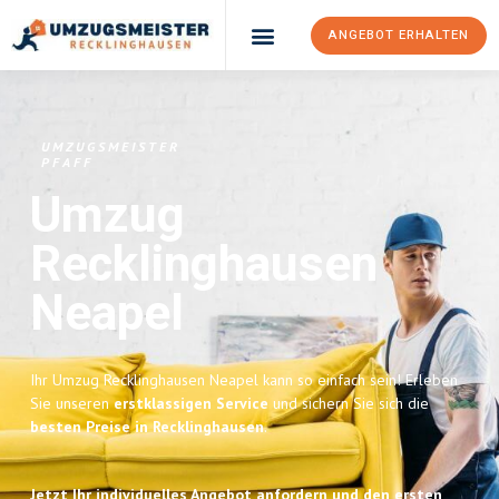
ANGEBOT ERHALTEN
UMZUGSMEISTER
PFAFF
Umzug
Recklinghausen
Neapel
Ihr Umzug Recklinghausen Neapel kann so einfach sein! Erleben
Sie unseren
erstklassigen Service
und sichern Sie sich die
besten Preise in Recklinghausen
.
Jetzt Ihr individuelles Angebot anfordern und den ersten