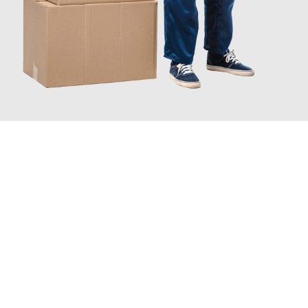
JETZT ANFRAGEN
Erleben Sie mit Umzugsmeister Pfaff Recklinghausen, wie
einfach
und stressfrei Ihr Umzug Recklinghausen Novara
sein kann.
Unser Expertenteam steht bereit, um Ihnen einen reibungslosen
Übergang in Ihr neues Zuhause zu garantieren.