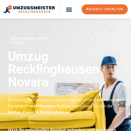
ANGEBOT ERHALTEN
UMZUGSMEISTER
PFAFF
Umzug
Recklinghausen
Novara
Ihr Umzug Recklinghausen Novara kann so einfach sein! Erleben
Sie unseren
erstklassigen Service
und sichern Sie sich die
besten Preise in Recklinghausen
.
Jetzt Ihr individuelles Angebot anfordern und den ersten