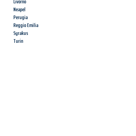
Livorno
Neapel
Perugia
Reggio Emilia
Syrakus
Turin
Jetzt anfragen &
Angebot
mit Best-Preis
erhalten!
Schicken Sie uns jetzt Ihre unverbindliche Anfrage und sichern
Sie sich Ihr
individuelles Umzugsangebot für Ihr Anliegen in
Recklinghausen
zum Best-Preis! Nutzen Sie die Gelegenheit für
einen
stressfreien Umzug
mit maximalem Komfort: