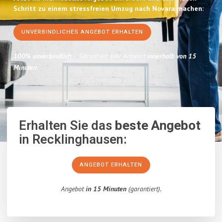
Schritt zu einem stressfreien Umzug nach Novara machen:
UNVERBINDLICHES ANGEBOT ERHALTEN
100% unverbindlich
– Garantiert eine Antwort
innerhalb von 15
Minuten
.
Erhalten Sie das
beste Angebot
in Recklinghausen:
ANGEBOT ERHALTEN
Angebot
in 15 Minuten
(garantiert).