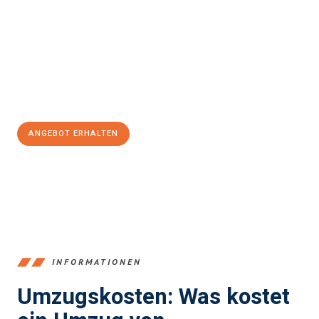
und stressfrei Ihr Umzug Recklinghausen Stuttgart
sein kann.
Unser Expertenteam steht bereit, um Ihnen einen reibungslosen
Übergang in Ihr neues Zuhause zu garantieren.
Jetzt
unverbindliches Angebot
erhalten &
100€ sparen:
ANGEBOT ERHALTEN
+4915792653390
INFORMATIONEN
Umzugskosten: Was kostet