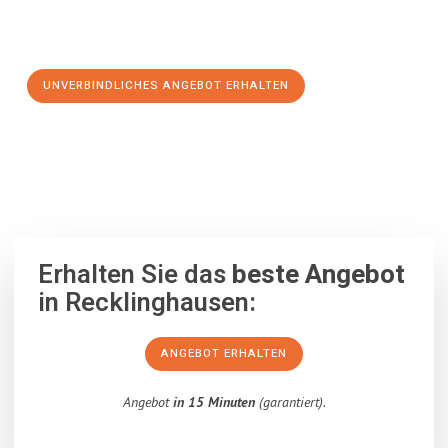
Schritt zu einem stressfreien Umzug nach Stuttgart
machen:
UNVERBINDLICHES ANGEBOT ERHALTEN
100% unverbindlich
– Garantiert eine Antwort
innerhalb von 15
Minuten
.
Erhalten Sie das
beste Angebot
in Recklinghausen:
ANGEBOT ERHALTEN
Angebot
in 15 Minuten
(garantiert).