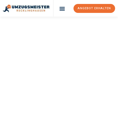
ANGEBOT ERHALTEN
UMZUGSMEISTER
PFAFF
Umzug
Recklinghausen
Stuttgart
Ihr Umzug Recklinghausen Stuttgart kann so einfach sein! Erleben
Sie unseren
erstklassigen Service
und sichern Sie sich die
besten Preise in Recklinghausen
.
Jetzt Ihr individuelles Angebot anfordern und den ersten