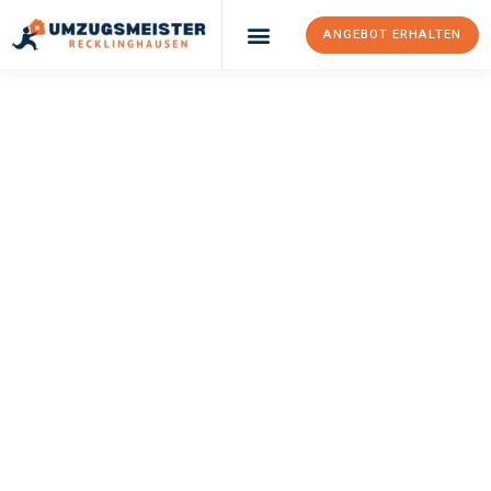
ANGEBOT ERHALTEN
UMZUGSMEISTER
PFAFF
Umzug
Recklinghausen
Pforzheim
Ihr Umzug Recklinghausen Pforzheim kann so einfach sein!
Erleben Sie unseren
erstklassigen Service
und sichern Sie sich
die
besten Preise in Recklinghausen
.
Jetzt Ihr individuelles Angebot anfordern und den ersten