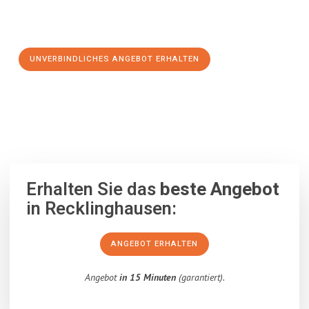
Schritt zu einem stressfreien Umzug nach Pforzheim
machen:
UNVERBINDLICHES ANGEBOT ERHALTEN
100% unverbindlich
– Garantiert eine Antwort
innerhalb von 15
Minuten
.
Erhalten Sie das
beste Angebot
in Recklinghausen:
ANGEBOT ERHALTEN
Angebot
in 15 Minuten
(garantiert).