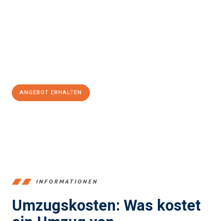
und stressfrei Ihr Umzug Recklinghausen Pforzheim
sein kann.
Unser Expertenteam steht bereit, um Ihnen einen reibungslosen
Übergang in Ihr neues Zuhause zu garantieren.
Jetzt
unverbindliches Angebot
erhalten &
100€ sparen:
ANGEBOT ERHALTEN
+4915792653390
INFORMATIONEN
Umzugskosten: Was kostet