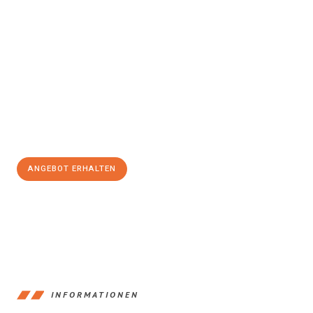
Erleben Sie mit Umzugsmeister Pfaff Recklinghausen, wie
einfach
und stressfrei Ihr Umzug Recklinghausen Regensburg
sein
kann. Unser Expertenteam steht bereit, um Ihnen einen
reibungslosen Übergang in Ihr neues Zuhause zu garantieren.
Jetzt
unverbindliches Angebot
erhalten &
100€ sparen:
ANGEBOT ERHALTEN
+4915792653390
INFORMATIONEN