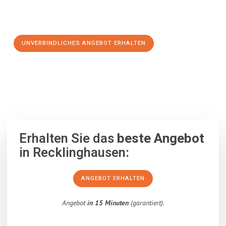
Schritt zu einem stressfreien Umzug nach Regensburg
machen:
UNVERBINDLICHES ANGEBOT ERHALTEN
100% unverbindlich
– Garantiert eine Antwort
innerhalb von 15
Minuten
.
Erhalten Sie das
beste Angebot
in Recklinghausen:
ANGEBOT ERHALTEN
Angebot
in 15 Minuten
(garantiert).