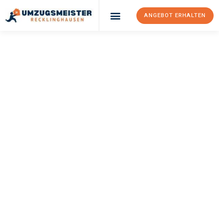
ANGEBOT ERHALTEN
UMZUGSMEISTER
PFAFF
Umzug
Recklinghausen
Regensburg
Ihr Umzug Recklinghausen Regensburg kann so einfach sein!
Erleben Sie unseren
erstklassigen Service
und sichern Sie sich
die
besten Preise in Recklinghausen
.
Jetzt Ihr individuelles Angebot anfordern und den ersten