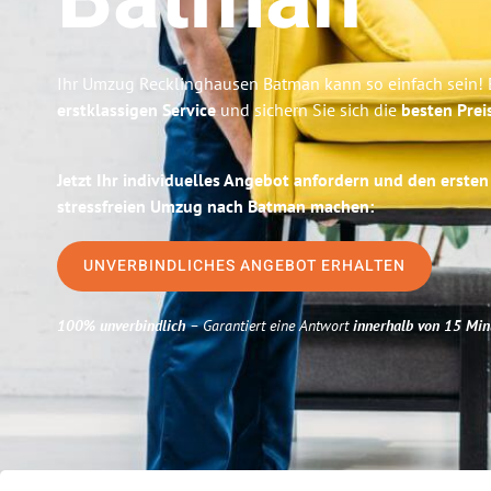
Batman
Ihr Umzug Recklinghausen Batman kann so einfach sein! 
erstklassigen Service
und sichern Sie sich die
besten Prei
Jetzt Ihr individuelles Angebot anfordern und den ersten
stressfreien Umzug nach Batman machen:
UNVERBINDLICHES ANGEBOT ERHALTEN
100% unverbindlich
– Garantiert eine Antwort
innerhalb von 15 Min