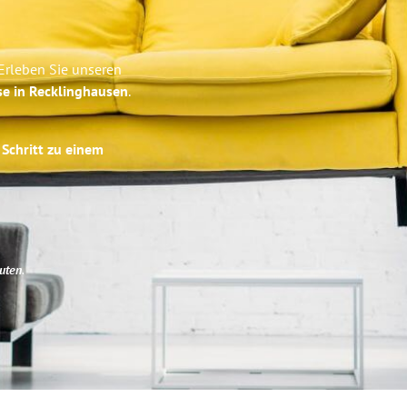
Erleben Sie unseren
se in Recklinghausen
.
 Schritt zu einem
uten
.