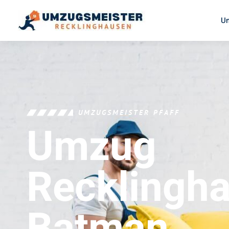
U
UMZUGSMEISTER PFAFF
Umzug
Recklingh