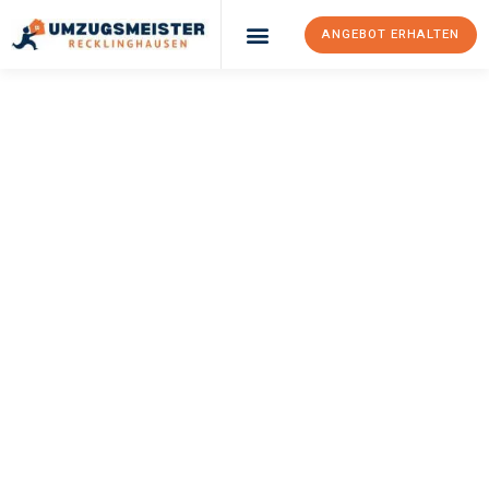
ANGEBOT ERHALTEN
UMZUGSMEISTER
PFAFF
Umzug
Recklinghausen
Reichenberg
Ihr Umzug Recklinghausen Reichenberg kann so einfach sein!
Erleben Sie unseren
erstklassigen Service
und sichern Sie sich
die
besten Preise in Recklinghausen
.
Jetzt Ihr individuelles Angebot anfordern und den ersten