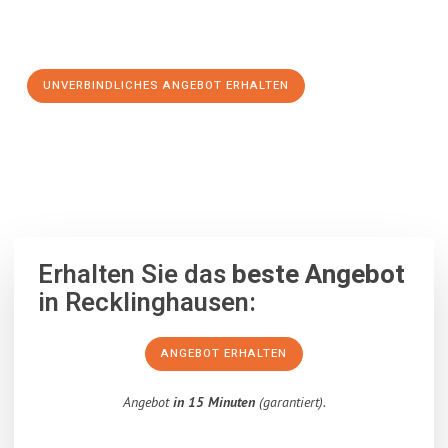
Schritt zu einem stressfreien Umzug nach Reichenberg
machen:
UNVERBINDLICHES ANGEBOT ERHALTEN
100% unverbindlich
– Garantiert eine Antwort
innerhalb von 15
Minuten
.
Erhalten Sie das
beste Angebot
in Recklinghausen:
ANGEBOT ERHALTEN
Angebot
in 15 Minuten
(garantiert).