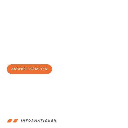
Erleben Sie mit Umzugsmeister Pfaff Recklinghausen, wie
einfach
und stressfrei Ihr Umzug Recklinghausen Reichenberg
sein
kann. Unser Expertenteam steht bereit, um Ihnen einen
reibungslosen Übergang in Ihr neues Zuhause zu garantieren.
Jetzt
unverbindliches Angebot
erhalten &
100€ sparen:
ANGEBOT ERHALTEN
+4915792653390
INFORMATIONEN