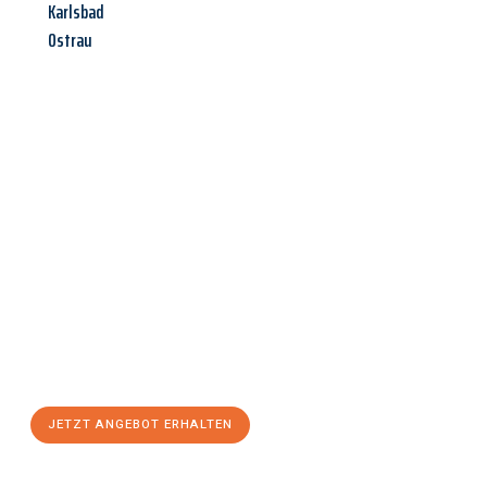
Karlsbad
Ostrau
Jetzt anfragen &
Angebot
mit Best-Preis
erhalten!
Schicken Sie uns jetzt Ihre unverbindliche Anfrage und sichern
Sie sich Ihr
individuelles Umzugsangebot für Ihr Anliegen in
Recklinghausen
zum Best-Preis! Nutzen Sie die Gelegenheit für
einen
stressfreien Umzug
mit maximalem Komfort:
JETZT ANGEBOT ERHALTEN