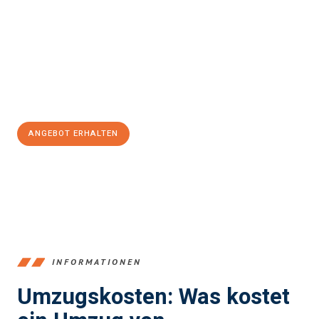
und stressfrei Ihr Umzug Recklinghausen Karlsbad
sein kann.
Unser Expertenteam steht bereit, um Ihnen einen reibungslosen
Übergang in Ihr neues Zuhause zu garantieren.
Jetzt
unverbindliches Angebot
erhalten &
100€ sparen:
ANGEBOT ERHALTEN
+4915792653390
INFORMATIONEN
Umzugskosten: Was kostet