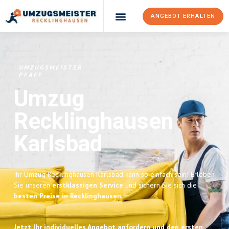
ANGEBOT ERHALTEN
UMZUGSMEISTER
PFAFF
Umzug
Recklinghausen
Karlsbad
Ihr Umzug Recklinghausen Karlsbad kann so einfach sein! Erleben
Sie unseren
erstklassigen Service
und sichern Sie sich die
besten Preise in Recklinghausen
.
Jetzt Ihr individuelles Angebot anfordern und den ersten