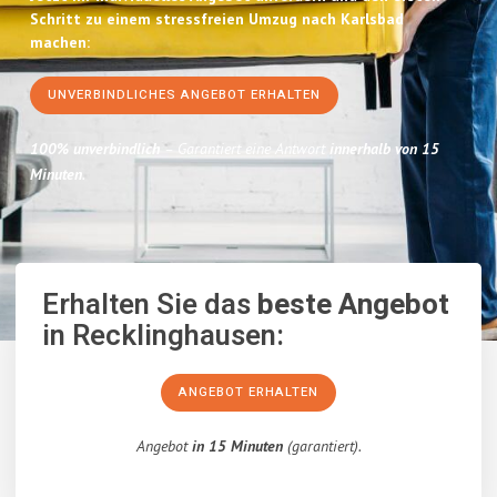
Schritt zu einem stressfreien Umzug nach Karlsbad
machen:
UNVERBINDLICHES ANGEBOT ERHALTEN
100% unverbindlich
– Garantiert eine Antwort
innerhalb von 15
Minuten
.
Erhalten Sie das
beste Angebot
in Recklinghausen:
ANGEBOT ERHALTEN
Angebot
in 15 Minuten
(garantiert).