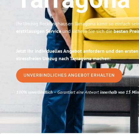
Tarragona
Ihr Umzug Recklinghausen Tarragona kann so einfach sein
erstklassigen Service
und sichern Sie sich die
besten Prei
Jetzt Ihr individuelles Angebot anfordern und den ersten
stressfreien Umzug nach Tarragona machen:
UNVERBINDLICHES ANGEBOT ERHALTEN
100% unverbindlich
– Garantiert eine Antwort
innerhalb von 15 Min