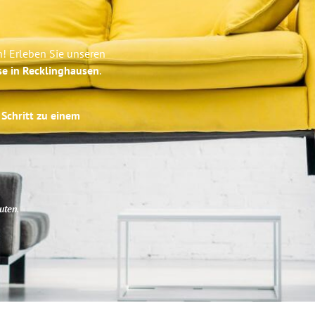
! Erleben Sie unseren
se in Recklinghausen
.
 Schritt zu einem
uten
.