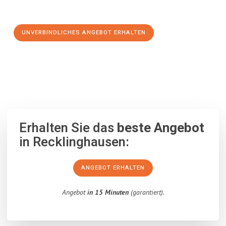
Schritt zu einem stressfreien Umzug nach Malaga machen:
UNVERBINDLICHES ANGEBOT ERHALTEN
100% unverbindlich
– Garantiert eine Antwort
innerhalb von 15
Minuten
.
Erhalten Sie das
beste Angebot
in Recklinghausen:
ANGEBOT ERHALTEN
Angebot
in 15 Minuten
(garantiert).