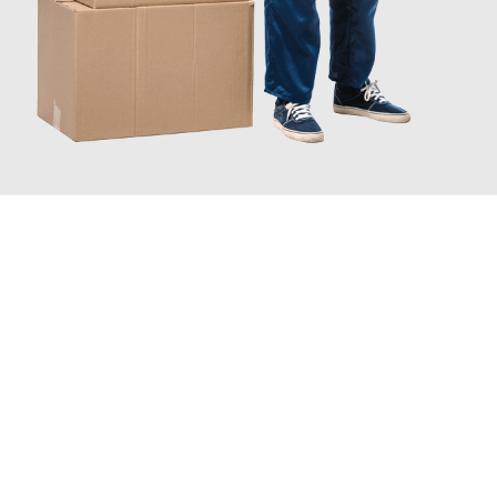
JETZT ANFRAGEN
Erleben Sie mit Umzugsmeister Pfaff Recklinghausen, wie
einfach
und stressfrei Ihr Umzug Recklinghausen Malaga
sein kann.
Unser Expertenteam steht bereit, um Ihnen einen reibungslosen
Übergang in Ihr neues Zuhause zu garantieren.