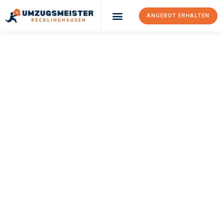
ANGEBOT ERHALTEN
UMZUGSMEISTER
PFAFF
Umzug
Recklinghausen
Malaga
Ihr Umzug Recklinghausen Malaga kann so einfach sein! Erleben
Sie unseren
erstklassigen Service
und sichern Sie sich die
besten Preise in Recklinghausen
.
Jetzt Ihr individuelles Angebot anfordern und den ersten