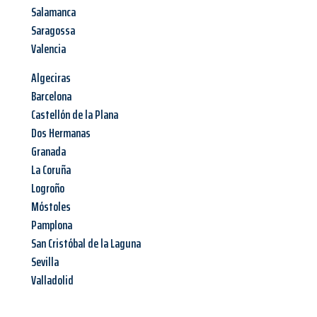
Salamanca
Saragossa
Valencia
Algeciras
Barcelona
Castellón de la Plana
Dos Hermanas
Granada
La Coruña
Logroño
Móstoles
Pamplona
San Cristóbal de la Laguna
Sevilla
Valladolid