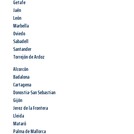
Getafe
Jaén
León
Marbella
Oviedo
Sabadell
Santander
Torrejón de Ardoz
Alcorcón
Badalona
Cartagena
Donostia-San Sebastian
Gijón
Jerez de la Frontera
Lleida
Mataró
Palma de Mallorca