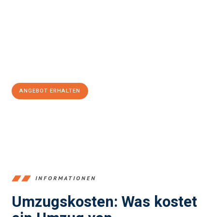
und stressfrei Ihr Umzug Recklinghausen Bratislava
sein kann.
Unser Expertenteam steht bereit, um Ihnen einen reibungslosen
Übergang in Ihr neues Zuhause zu garantieren.
Jetzt
unverbindliches Angebot
erhalten &
100€ sparen:
ANGEBOT ERHALTEN
+4915792653390
INFORMATIONEN
Umzugskosten: Was kostet