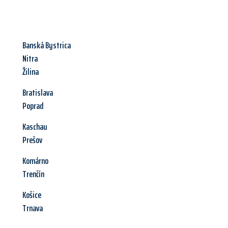
Banská Bystrica
Nitra
Žilina
Bratislava
Poprad
Kaschau
Prešov
Komárno
Trenčín
Košice
Trnava