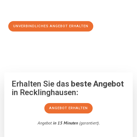
Schritt zu einem stressfreien Umzug nach Bratislava
machen:
UNVERBINDLICHES ANGEBOT ERHALTEN
100% unverbindlich
– Garantiert eine Antwort
innerhalb von 15
Minuten
.
Erhalten Sie das
beste Angebot
in Recklinghausen:
ANGEBOT ERHALTEN
Angebot
in 15 Minuten
(garantiert).