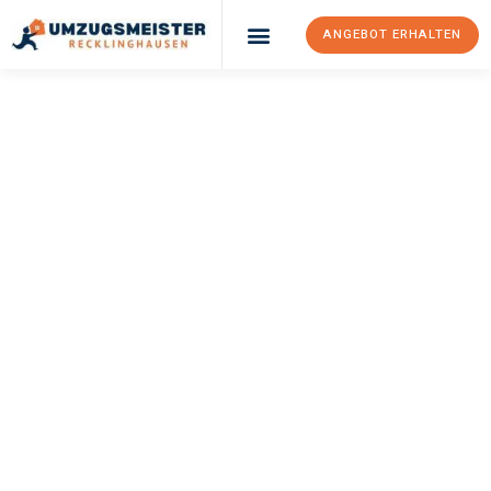
ANGEBOT ERHALTEN
UMZUGSMEISTER
PFAFF
Umzug
Recklinghausen
Bratislava
Ihr Umzug Recklinghausen Bratislava kann so einfach sein!
Erleben Sie unseren
erstklassigen Service
und sichern Sie sich
die
besten Preise in Recklinghausen
.
Jetzt Ihr individuelles Angebot anfordern und den ersten