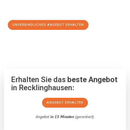
Schritt zu einem stressfreien Umzug nach Banská Bystrica
machen:
UNVERBINDLICHES ANGEBOT ERHALTEN
100% unverbindlich
– Garantiert eine Antwort
innerhalb von 15
Minuten
.
Erhalten Sie das
beste Angebot
in Recklinghausen:
ANGEBOT ERHALTEN
Angebot
in 15 Minuten
(garantiert).