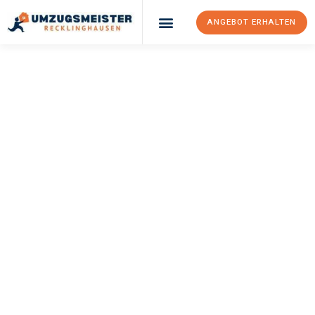
ANGEBOT ERHALTEN
UMZUGSMEISTER
PFAFF
Umzug
Recklinghausen
Banská Bystrica
Ihr Umzug Recklinghausen Banská Bystrica kann so einfach sein!
Erleben Sie unseren
erstklassigen Service
und sichern Sie sich
die
besten Preise in Recklinghausen
.
Jetzt Ihr individuelles Angebot anfordern und den ersten