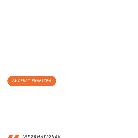
Erleben Sie mit Umzugsmeister Pfaff Recklinghausen, wie
einfach
und stressfrei Ihr Umzug Recklinghausen Banská Bystrica
sein
kann. Unser Expertenteam steht bereit, um Ihnen einen
reibungslosen Übergang in Ihr neues Zuhause zu garantieren.
Jetzt
unverbindliches Angebot
erhalten &
100€ sparen:
ANGEBOT ERHALTEN
+4915792653390
INFORMATIONEN