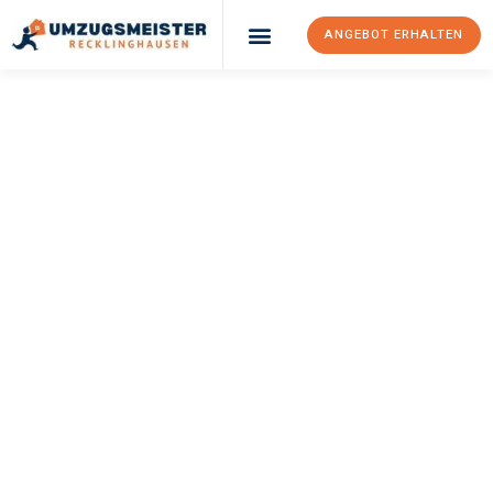
ANGEBOT ERHALTEN
UMZUGSMEISTER
PFAFF
Umzug
Recklinghausen
Kragujevac
Ihr Umzug Recklinghausen Kragujevac kann so einfach sein!
Erleben Sie unseren
erstklassigen Service
und sichern Sie sich
die
besten Preise in Recklinghausen
.
Jetzt Ihr individuelles Angebot anfordern und den ersten