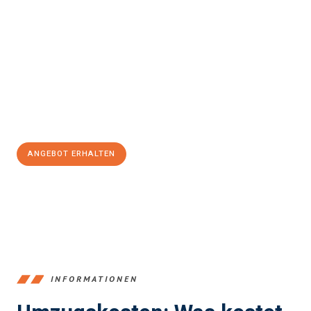
Erleben Sie mit Umzugsmeister Pfaff Recklinghausen, wie
einfach
und stressfrei Ihr Umzug Recklinghausen Kragujevac
sein
kann. Unser Expertenteam steht bereit, um Ihnen einen
reibungslosen Übergang in Ihr neues Zuhause zu garantieren.
Jetzt
unverbindliches Angebot
erhalten &
100€ sparen:
ANGEBOT ERHALTEN
+4915792653390
INFORMATIONEN