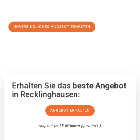
Schritt zu einem stressfreien Umzug nach Kragujevac
machen:
UNVERBINDLICHES ANGEBOT ERHALTEN
100% unverbindlich
– Garantiert eine Antwort
innerhalb von 15
Minuten
.
Erhalten Sie das
beste Angebot
in Recklinghausen:
ANGEBOT ERHALTEN
Angebot
in 15 Minuten
(garantiert).