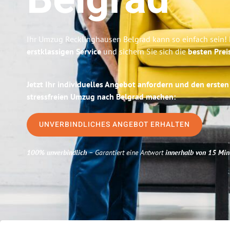
Belgrad
Ihr Umzug Recklinghausen Belgrad kann so einfach sein! 
erstklassigen Service
und sichern Sie sich die
besten Prei
Jetzt Ihr individuelles Angebot anfordern und den ersten
stressfreien Umzug nach Belgrad machen:
UNVERBINDLICHES ANGEBOT ERHALTEN
100% unverbindlich
– Garantiert eine Antwort
innerhalb von 15 Min