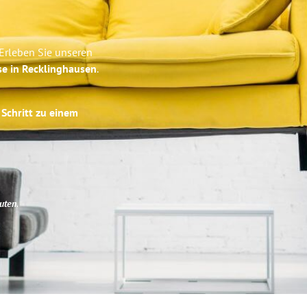
Erleben Sie unseren
se in Recklinghausen
.
 Schritt zu einem
uten
.