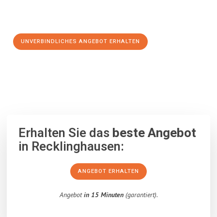
Schritt zu einem stressfreien Umzug nach Satu-Mare
machen:
UNVERBINDLICHES ANGEBOT ERHALTEN
100% unverbindlich
– Garantiert eine Antwort
innerhalb von 15
Minuten
.
Erhalten Sie das
beste Angebot
in Recklinghausen:
ANGEBOT ERHALTEN
Angebot
in 15 Minuten
(garantiert).