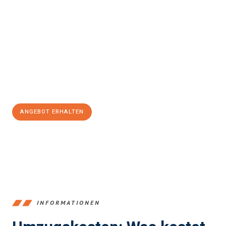
Erleben Sie mit Umzugsmeister Pfaff Recklinghausen, wie
einfach
und stressfrei Ihr Umzug Recklinghausen Satu-Mare
sein kann.
Unser Expertenteam steht bereit, um Ihnen einen reibungslosen
Übergang in Ihr neues Zuhause zu garantieren.
Jetzt
unverbindliches Angebot
erhalten &
100€ sparen:
ANGEBOT ERHALTEN
+4915792653390
INFORMATIONEN