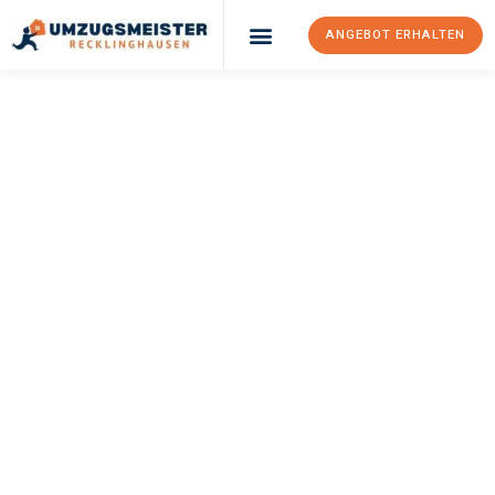
ANGEBOT ERHALTEN
UMZUGSMEISTER
PFAFF
Umzug
Recklinghausen
Satu-Mare
Ihr Umzug Recklinghausen Satu-Mare kann so einfach sein!
Erleben Sie unseren
erstklassigen Service
und sichern Sie sich
die
besten Preise in Recklinghausen
.
Jetzt Ihr individuelles Angebot anfordern und den ersten