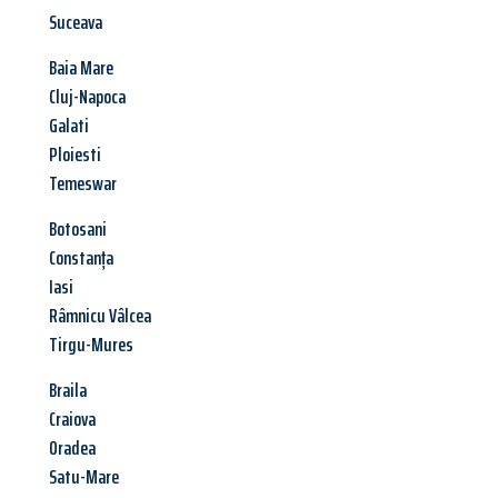
Suceava
Baia Mare
Cluj-Napoca
Galati
Ploiesti
Temeswar
Botosani
Constanța
Iasi
Râmnicu Vâlcea
Tirgu-Mures
Braila
Craiova
Oradea
Satu-Mare