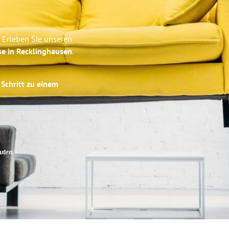
 Erleben Sie unseren
se in Recklinghausen
.
 Schritt zu einem
uten
.