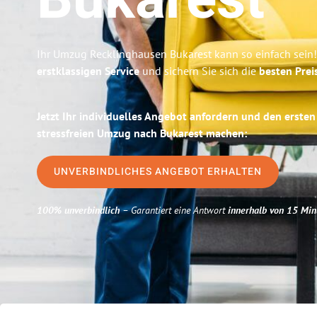
Bukarest
Ihr Umzug Recklinghausen Bukarest kann so einfach sein!
erstklassigen Service
und sichern Sie sich die
besten Prei
Jetzt Ihr individuelles Angebot anfordern und den ersten
stressfreien Umzug nach Bukarest machen:
UNVERBINDLICHES ANGEBOT ERHALTEN
100% unverbindlich
– Garantiert eine Antwort
innerhalb von 15 Min