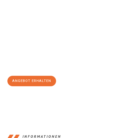
Erleben Sie mit Umzugsmeister Pfaff Recklinghausen, wie
einfach
und stressfrei Ihr Umzug Recklinghausen Klosterneuburg
sein
kann. Unser Expertenteam steht bereit, um Ihnen einen
reibungslosen Übergang in Ihr neues Zuhause zu garantieren.
Jetzt
unverbindliches Angebot
erhalten &
100€ sparen:
ANGEBOT ERHALTEN
+4915792653390
INFORMATIONEN