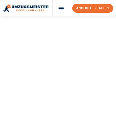
ANGEBOT ERHALTEN
UMZUGSMEISTER
PFAFF
Umzug
Recklinghausen
Klosterneuburg
Ihr Umzug Recklinghausen Klosterneuburg kann so einfach sein!
Erleben Sie unseren
erstklassigen Service
und sichern Sie sich
die
besten Preise in Recklinghausen
.
Jetzt Ihr individuelles Angebot anfordern und den ersten