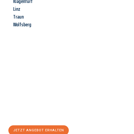
Klagenfurt
Linz
Traun
Wolfsberg
Jetzt anfragen &
Angebot
mit Best-Preis
erhalten!
Schicken Sie uns jetzt Ihre unverbindliche Anfrage und sichern
Sie sich Ihr
individuelles Umzugsangebot für Ihr Anliegen in
Recklinghausen
zum Best-Preis! Nutzen Sie die Gelegenheit für
einen
stressfreien Umzug
mit maximalem Komfort:
JETZT ANGEBOT ERHALTEN