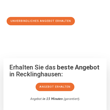
Schritt zu einem stressfreien Umzug nach Klosterneuburg
machen:
UNVERBINDLICHES ANGEBOT ERHALTEN
100% unverbindlich
– Garantiert eine Antwort
innerhalb von 15
Minuten
.
Erhalten Sie das
beste Angebot
in Recklinghausen:
ANGEBOT ERHALTEN
Angebot
in 15 Minuten
(garantiert).