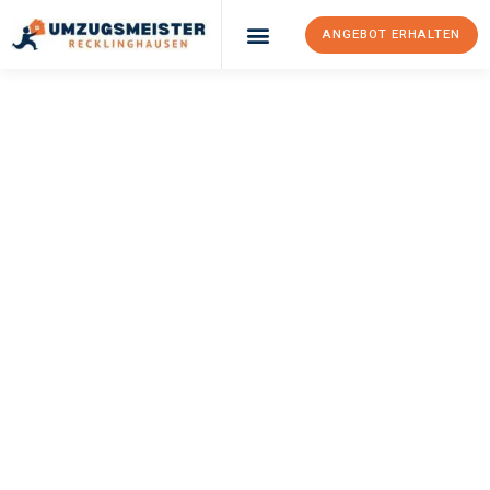
ANGEBOT ERHALTEN
UMZUGSMEISTER
PFAFF
Umzug
Recklinghausen
Hallein
Ihr Umzug Recklinghausen Hallein kann so einfach sein! Erleben
Sie unseren
erstklassigen Service
und sichern Sie sich die
besten Preise in Recklinghausen
.
Jetzt Ihr individuelles Angebot anfordern und den ersten