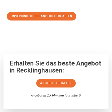
Schritt zu einem stressfreien Umzug nach Hallein machen:
UNVERBINDLICHES ANGEBOT ERHALTEN
100% unverbindlich
– Garantiert eine Antwort
innerhalb von 15
Minuten
.
Erhalten Sie das
beste Angebot
in Recklinghausen:
ANGEBOT ERHALTEN
Angebot
in 15 Minuten
(garantiert).