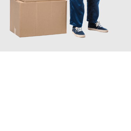
JETZT ANFRAGEN
Erleben Sie mit Umzugsmeister Pfaff Recklinghausen, wie
einfach
und stressfrei Ihr Umzug Recklinghausen Hallein
sein kann.
Unser Expertenteam steht bereit, um Ihnen einen reibungslosen
Übergang in Ihr neues Zuhause zu garantieren.