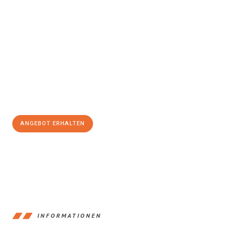
Erleben Sie mit Umzugsmeister Pfaff Recklinghausen, wie
einfach
und stressfrei Ihr Umzug Recklinghausen Saint-Étienne
sein
kann. Unser Expertenteam steht bereit, um Ihnen einen
reibungslosen Übergang in Ihr neues Zuhause zu garantieren.
Jetzt
unverbindliches Angebot
erhalten &
100€ sparen:
ANGEBOT ERHALTEN
+4915792653390
INFORMATIONEN