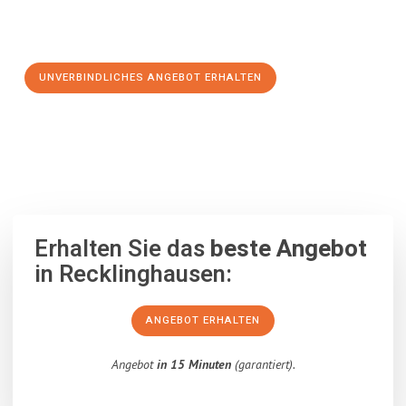
Schritt zu einem stressfreien Umzug nach Saint-Étienne
machen:
UNVERBINDLICHES ANGEBOT ERHALTEN
100% unverbindlich
– Garantiert eine Antwort
innerhalb von 15
Minuten
.
Erhalten Sie das
beste Angebot
in Recklinghausen:
ANGEBOT ERHALTEN
Angebot
in 15 Minuten
(garantiert).