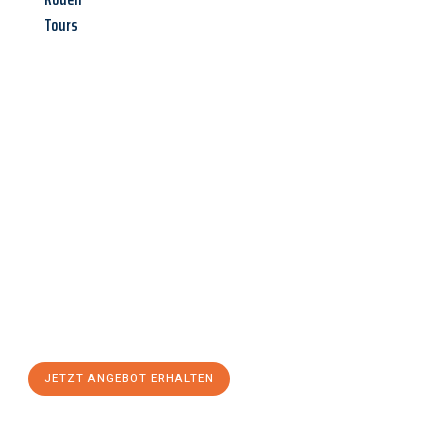
Tours
Jetzt anfragen &
Angebot
mit Best-Preis
erhalten!
Schicken Sie uns jetzt Ihre unverbindliche Anfrage und sichern
Sie sich Ihr
individuelles Umzugsangebot für Ihr Anliegen in
Recklinghausen
zum Best-Preis! Nutzen Sie die Gelegenheit für
einen
stressfreien Umzug
mit maximalem Komfort:
JETZT ANGEBOT ERHALTEN