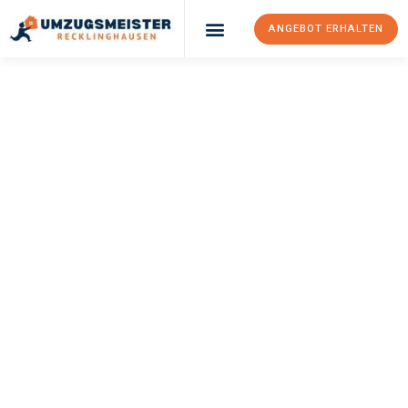
ANGEBOT ERHALTEN
UMZUGSMEISTER
PFAFF
Umzug
Recklinghausen
Saint-Étienne
Ihr Umzug Recklinghausen Saint-Étienne kann so einfach sein!
Erleben Sie unseren
erstklassigen Service
und sichern Sie sich
die
besten Preise in Recklinghausen
.
Jetzt Ihr individuelles Angebot anfordern und den ersten