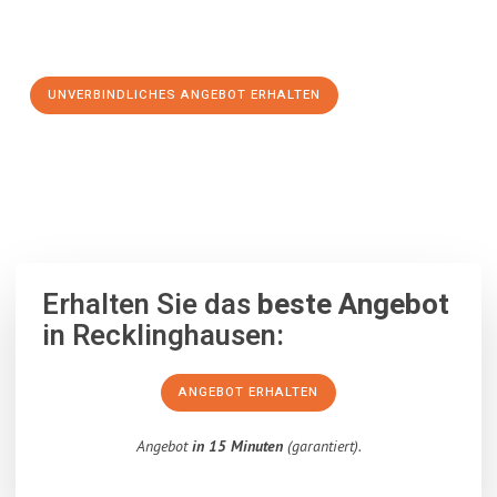
Schritt zu einem stressfreien Umzug nach Grenoble
machen:
UNVERBINDLICHES ANGEBOT ERHALTEN
100% unverbindlich
– Garantiert eine Antwort
innerhalb von 15
Minuten
.
Erhalten Sie das
beste Angebot
in Recklinghausen:
ANGEBOT ERHALTEN
Angebot
in 15 Minuten
(garantiert).