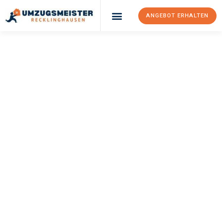
ANGEBOT ERHALTEN
UMZUGSMEISTER
PFAFF
Umzug
Recklinghausen
Grenoble
Ihr Umzug Recklinghausen Grenoble kann so einfach sein!
Erleben Sie unseren
erstklassigen Service
und sichern Sie sich
die
besten Preise in Recklinghausen
.
Jetzt Ihr individuelles Angebot anfordern und den ersten