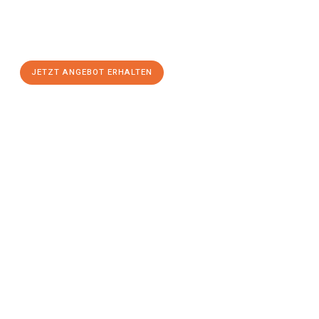
Sie sich Ihr
individuelles Umzugsangebot für Ihr Anliegen in
Recklinghausen
zum Best-Preis! Nutzen Sie die Gelegenheit für
einen
stressfreien Umzug
mit maximalem Komfort:
JETZT ANGEBOT ERHALTEN