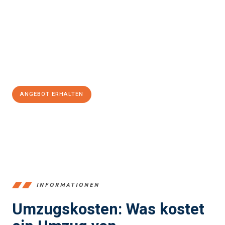
und stressfrei Ihr Umzug Recklinghausen Grenoble
sein kann.
Unser Expertenteam steht bereit, um Ihnen einen reibungslosen
Übergang in Ihr neues Zuhause zu garantieren.
Jetzt
unverbindliches Angebot
erhalten &
100€ sparen:
ANGEBOT ERHALTEN
+4915792653390
INFORMATIONEN
Umzugskosten: Was kostet