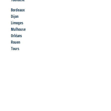
Bordeaux
Dijon
Limoges
Mulhouse
Orléans
Rouen
Tours
Jetzt anfragen &
Angebot
mit Best-Preis
erhalten!
Schicken Sie uns jetzt Ihre unverbindliche Anfrage und sichern