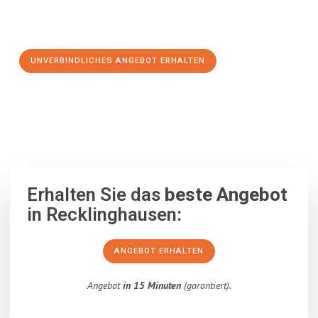
Schritt zu einem stressfreien Umzug nach Rovaniemi
machen:
UNVERBINDLICHES ANGEBOT ERHALTEN
100% unverbindlich
– Garantiert eine Antwort
innerhalb von 15
Minuten
.
Erhalten Sie das
beste Angebot
in Recklinghausen:
ANGEBOT ERHALTEN
Angebot
in 15 Minuten
(garantiert).