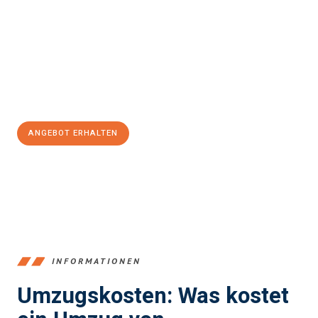
und stressfrei Ihr Umzug Recklinghausen Rovaniemi
sein kann.
Unser Expertenteam steht bereit, um Ihnen einen reibungslosen
Übergang in Ihr neues Zuhause zu garantieren.
Jetzt
unverbindliches Angebot
erhalten &
100€ sparen:
ANGEBOT ERHALTEN
+4915792653390
INFORMATIONEN
Umzugskosten: Was kostet