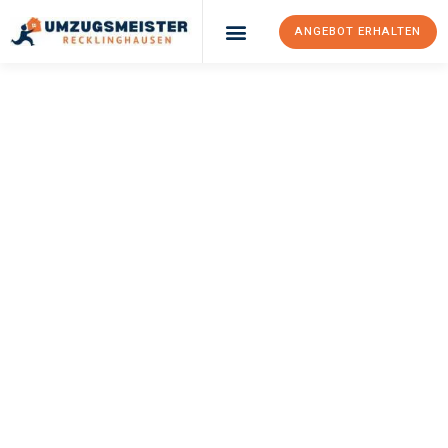
ANGEBOT ERHALTEN
UMZUGSMEISTER
PFAFF
Umzug
Recklinghausen
Rovaniemi
Ihr Umzug Recklinghausen Rovaniemi kann so einfach sein!
Erleben Sie unseren
erstklassigen Service
und sichern Sie sich
die
besten Preise in Recklinghausen
.
Jetzt Ihr individuelles Angebot anfordern und den ersten