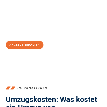
und stressfrei Ihr Umzug Recklinghausen Jyväskylä
sein kann.
Unser Expertenteam steht bereit, um Ihnen einen reibungslosen
Übergang in Ihr neues Zuhause zu garantieren.
Jetzt
unverbindliches Angebot
erhalten &
100€ sparen:
ANGEBOT ERHALTEN
+4915792653390
INFORMATIONEN
Umzugskosten: Was kostet