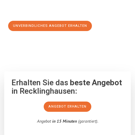
Schritt zu einem stressfreien Umzug nach Jyväskylä
machen:
UNVERBINDLICHES ANGEBOT ERHALTEN
100% unverbindlich
– Garantiert eine Antwort
innerhalb von 15
Minuten
.
Erhalten Sie das
beste Angebot
in Recklinghausen:
ANGEBOT ERHALTEN
Angebot
in 15 Minuten
(garantiert).