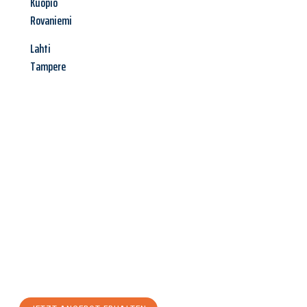
Kuopio
Rovaniemi
Lahti
Tampere
Jetzt anfragen &
Angebot
mit Best-Preis
erhalten!
Schicken Sie uns jetzt Ihre unverbindliche Anfrage und sichern
Sie sich Ihr
individuelles Umzugsangebot für Ihr Anliegen in
Recklinghausen
zum Best-Preis! Nutzen Sie die Gelegenheit für
einen
stressfreien Umzug
mit maximalem Komfort: