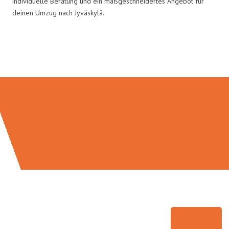
individuelle Beratung und ein maßgeschneidertes Angebot für
deinen Umzug nach Jyväskylä.
Umzugsmeister Pfaff in Zahlen: