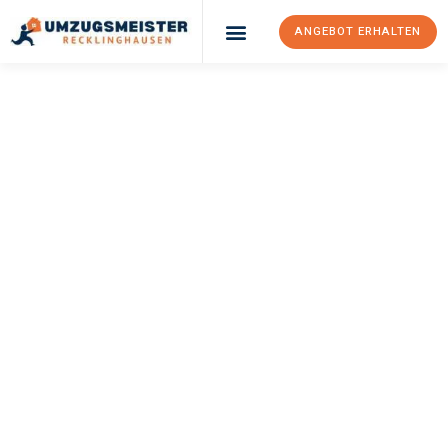
ANGEBOT ERHALTEN
UMZUGSMEISTER
PFAFF
Umzug
Recklinghausen
Jyväskylä
Ihr Umzug Recklinghausen Jyväskylä kann so einfach sein!
Erleben Sie unseren
erstklassigen Service
und sichern Sie sich
die
besten Preise in Recklinghausen
.
Jetzt Ihr individuelles Angebot anfordern und den ersten